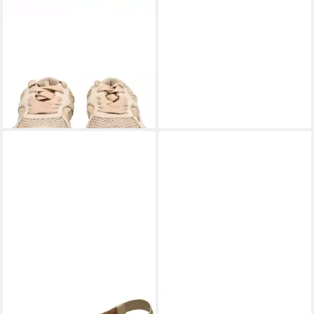
GIOSEPPO
GIOSEPPO
Sneaker Leder/Textil Sneaker
74,95 €
UVP
94,95 €
-21%
GIOSEPPO
Slingpumps