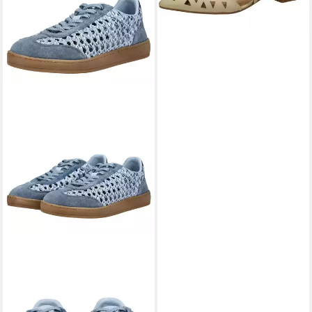
GIOSEPPO
GIOSEPPO
Sneaker Leder Sneaker
111,95 €
UVP
124,95 €
-10%