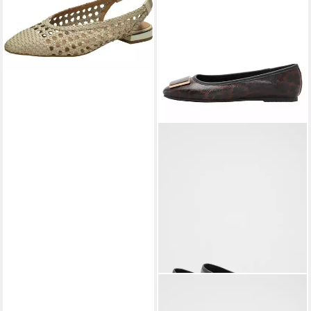
99,95 €
LIPSY
Lipsy flache Ballerinas
für die Arbeit Ballerina (1-tlg)