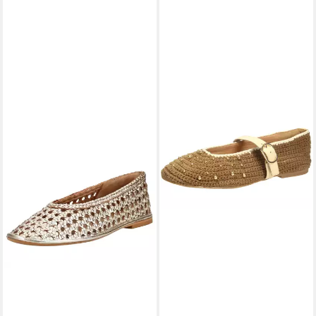
GIOSEPPO
Ballerina
79,95 €
UVP
109,95 €
-27%