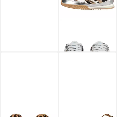
GIOSEPPO
GIOSEPPO
Sneaker Lederimitat Sneaker
78,95 €
UVP
99,95 €
-21%
GIOSEPPO
GIOSEPPO
GIOSEPPO
Pumps