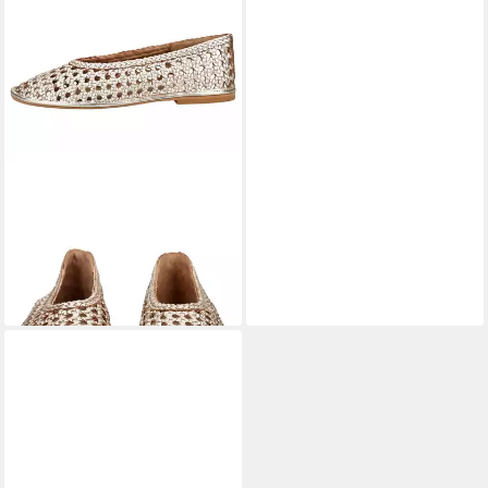
GIOSEPPO
GIOSEPPO
Ballerinas Leder Ballerina
95,95 €
UVP
114,95 €
-17%