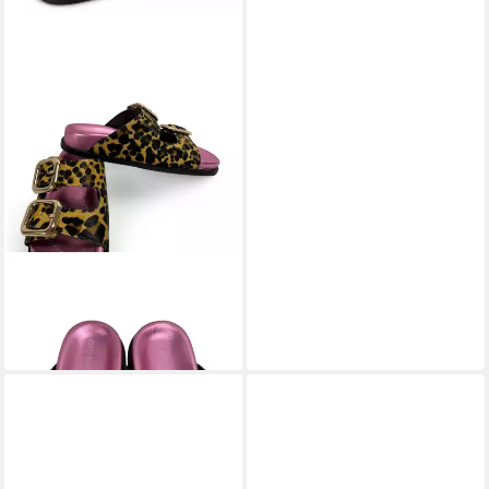
GIOSEPPO
Pantolette
119,95 €