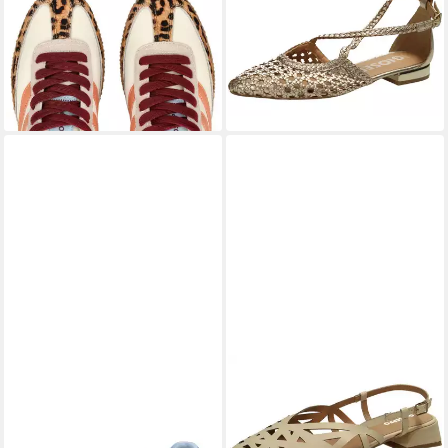
99,95 €
Sneaker Leder/Textil Sneaker
91,95 €
UVP
109,95 €
-16%
GIOSEPPO
Slingpumps
79,95 €
UVP
99,95 €
-20%