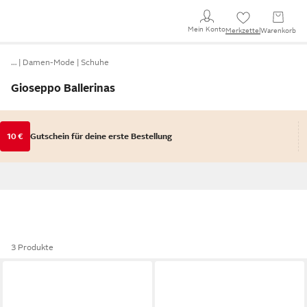
Mein Konto
Merkzettel
Warenkorb
…
Damen-Mode
Schuhe
Gioseppo Ballerinas
10 €
Gutschein für deine erste Bestellung
3 Produkte