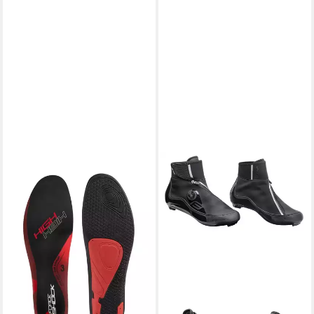
FORCE
Fahrradschuh
16,35 €