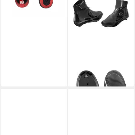
FORCE
Fahrradschuh
109,35 €