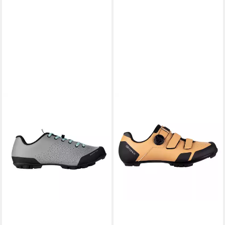
FORCE
Fahrradschuh
124,35 €