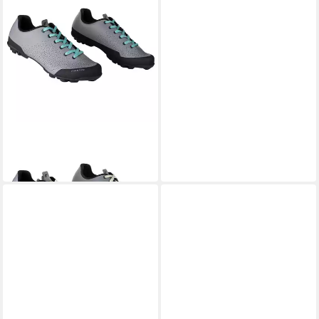
FORCE
Fahrradschuh
87,35 €