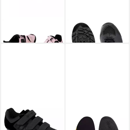
FORCE
FORCE
Fahrradschuh
Fahrradschuh
118,35 €
ab 79,79 €
FORCE
Fahrradschuh
21,35 €