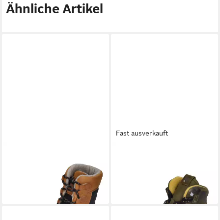
Ähnliche Artikel
Fast ausverkauft
KOEL
RISEA MERINO
KOEL
ROBA MERINO
Barfußschuh Conhac
Barfußschuh Olive
173,82 €
131,82 €
UVP
199,90 €
UVP
159,90 €
-13%
-18%