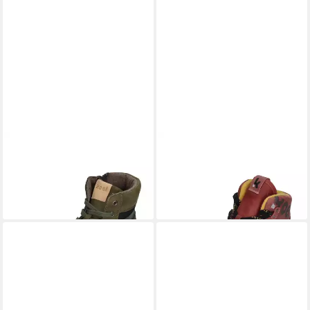
KOEL
ROMI MERINO
KOEL
ROBA MERINO
Barfußschuh Olive
Barfußschuh Old Pink
123,89 €
131,82 €
UVP
159,90 €
UVP
159,90 €
-23%
-18%