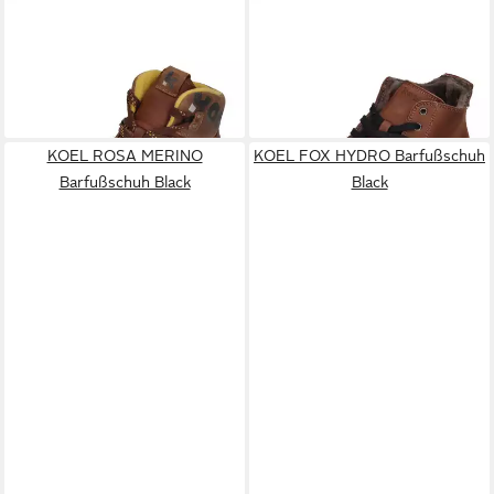
KOEL
ROBA MERINO
KOEL
IVONE LAMBSWOOL
Barfußschuh Chocolate
Barfußschuh Chocolate
160,00 €
138,81 €
UVP
149,90 €
-7%
KOEL ROSA MERINO
KOEL FOX HYDRO Barfußschuh
Barfußschuh Black
Black