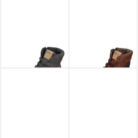
KOEL
ROMI MERINO
KOEL
ROMI MERINO
Barfußschuh Grey
Barfußschuh Chocolate
123,89 €
ab 144,24 €
UVP
159,90 €
-23%