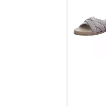
EMU AUSTRALIA
Ikar
129,00 €