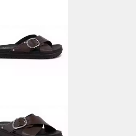
 AUSTRALIA
Ebony (Leder)
n/schwarz Damen Sandale
9 €
UVP
109,90 €
%