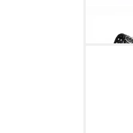
EMU AUSTRALIA
Bond
(Leder) schwarz Dam
98,89 €
UVP
109,00 €
-9%