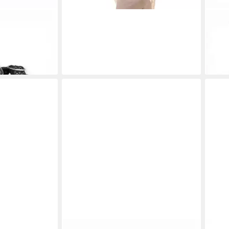
i Buckle 2.0
EMU AUSTRALIA
Rowley -
EMU
en Sandale
mushroom braun Damen Sandale
schw
59,33 €
66,4
UVP
89,90 €
-34%
-39