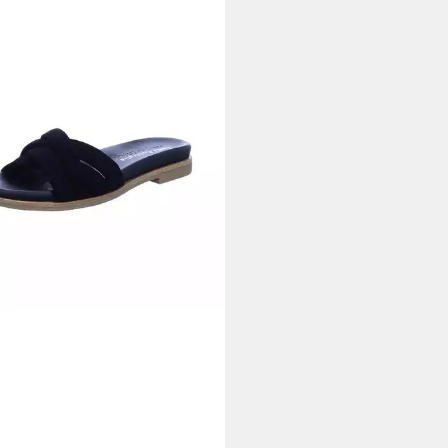
 AUSTRALIA
Ikara Pantolette
00 €