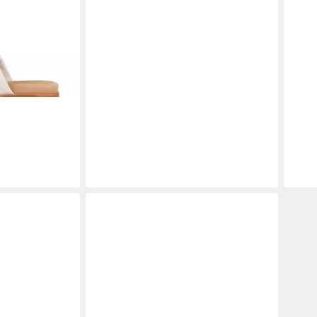
di (Leder)
andale
0 €