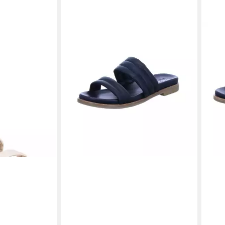
EMU AUSTRALIA
Bondi Pantolette
EMU
129,00 €
129,