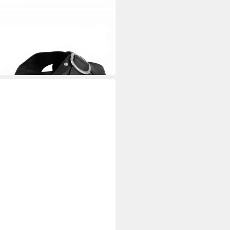
 AUSTRALIA
Ebony (Leder)
arz Damen Sandale
9 €
UVP
109,90 €
%