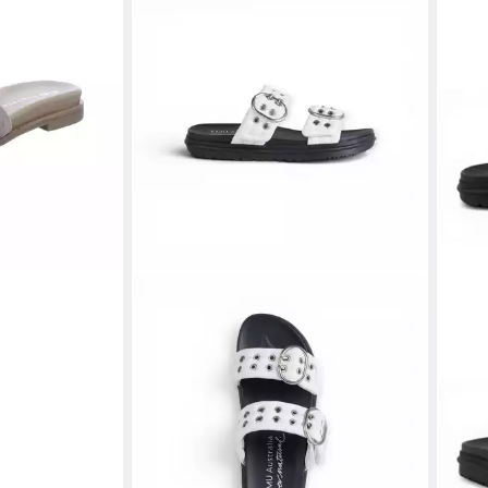
a Pantolette
EMU
brau
66,4
-39