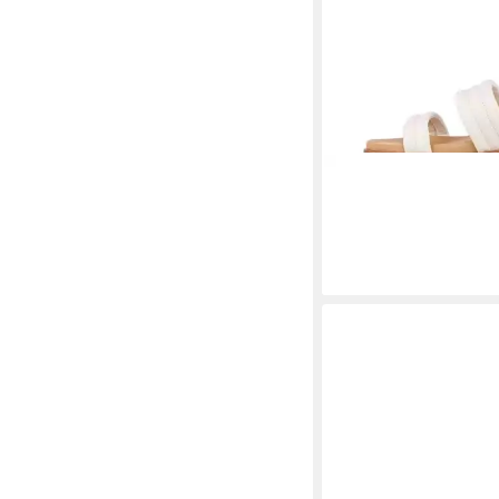
EMU AUSTRALIA
Bon
weiss/braun Damen S
ab 105,54 €
UVP
119,9
-12%