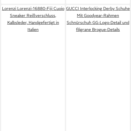
Lorenzi Lorenzi-16880-Fiji Cuoio
GUCCI Interlocking Derby Schuhe
Sneaker Reißverschluss,
Mit Goodyear-Rahmen
Kalbsleder, Handgefertigt in
Schnürschuh GG-Logo-Detail und
Italien
filigrane Brogue-Details