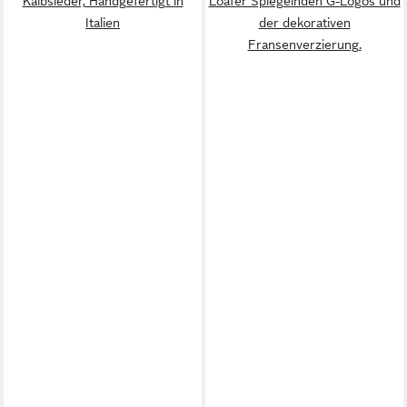
Kalbsleder, Handgefertigt in
Loafer Spiegelnden G-Logos und
Italien
der dekorativen
Fransenverzierung.