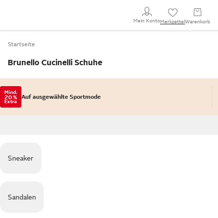
Mein Konto
Merkzettel
Warenkorb
Startseite
Brunello Cucinelli Schuhe
Mind.
Auf ausgewählte Sportmode
20 %
Extra
Sneaker
Sandalen