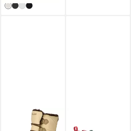
LACKNER
Skin Pro Barfußschuh
Barfußschuh