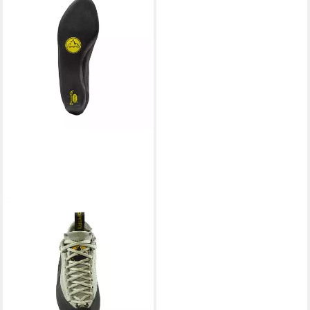
LA SPORTIVA
Mythos Lady - Damen
Kletterschuh - Aqua
Kletterschuh
ab 112,50 €
UVP
125,00 €
-10%
lieferbar - in 4-5 Werktagen bei dir