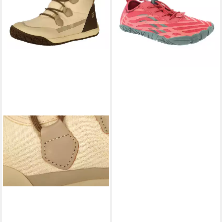
49,00 €
UVP
69,95 €
(49,00 €/ 1 Paar)
-30%
lieferbar - in 4-5 Werktagen bei dir
+1