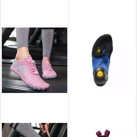
HUSK'SWARE
LA SPORTIVA
Watschuh (Barfußschuhe,
Skwama Woman Apple