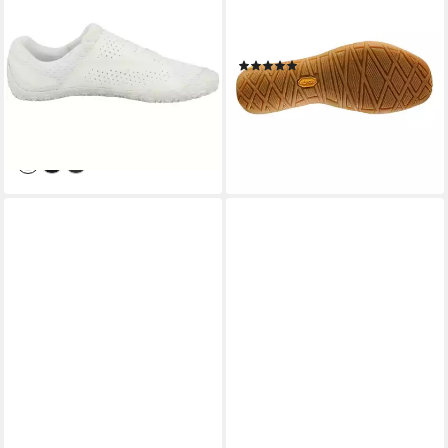
Barfußschuh Minimalschuhe,
pink/schwarz Damen
Halbschuhe, Schnürschuhe,
Wanderschuh
(1)
Barfuß Sneaker, Sneaker
55,00 €
UVP
79,00 €
ab 119,99 €
UVP
130,00 €
-30%
-8%
lieferbar - in 2-3 Werktagen bei dir
lieferbar - in 3-4 Werktagen bei dir