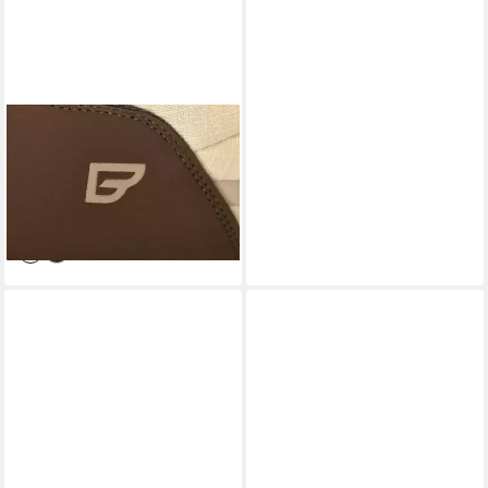
BALLOP
Nordun Stiefel
ab 92,37 €
UVP
139,95 €
-34%
lieferbar - in 2-3 Werktagen bei dir