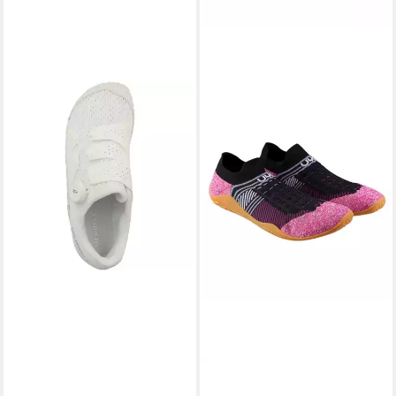
MERRELL
UYN
Vapor Glove 6 Boa Damen
Barfussschuhe Beemotion