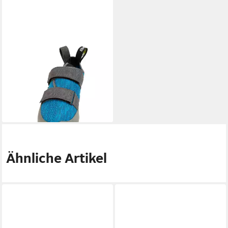
BOREAL
Beta Eco Kletterschuh
Kletterschuh
ab 89,99 €
UVP
99,99 €
-10%
lieferbar - in 4-5 Werktagen bei dir
Ähnliche Artikel