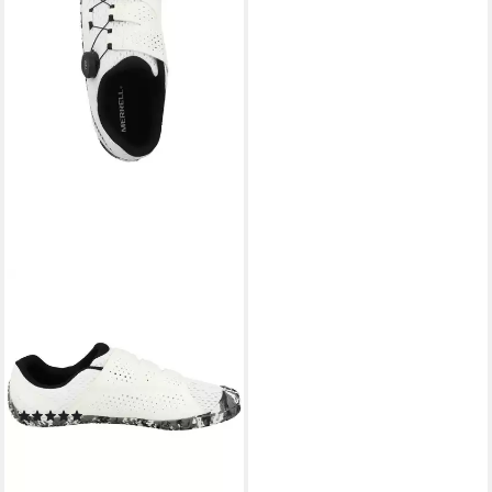
MERRELL
Vapor Glove 6 Boa Herren
Barfußschuh Minimalschuhe,
Halbschuhe, Schnürschuhe,
Barfuß Sneaker, Sneaker
(1)
ab 112,25 €
UVP
130,00 €
-14%
lieferbar - in 2-3 Werktagen bei dir