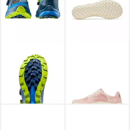
LA SPORTIVA
MERRELL
Trail-Laufschuhe Jackal II Boa
Minimal-Sneaker Wrapt
blau/lime Herren
(Veloursleder, wasserdicht)
Wanderschuh
rosa Damen Barfußschuh
159,45 €
115,44 €
UVP
205,00 €
lieferbar - in 2-3 Werktagen bei dir
-22%
lieferbar - in 2-3 Werktagen bei dir