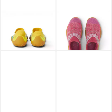
UYN
UYN
Beemotion gelb Kinder
Beemotion pink Mädchen
Barfußschuh
Barfußschuh
49,44 €
49,44 €
UVP
69,00 €
UVP
69,00 €
-28%
-28%
lieferbar - in 2-3 Werktagen bei dir
lieferbar - in 2-3 Werktagen bei dir