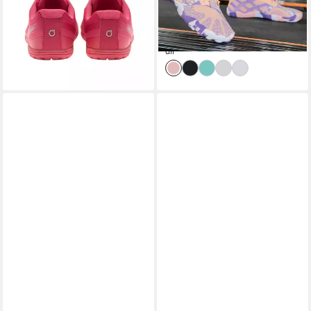
(40,99 €/ 1 Paar)
lieferbar - in 2-3 Werktagen bei dir
Wassersport
-13%
lieferbar - in 8-10 Werktagen bei
dir