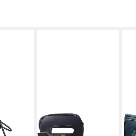
 Gummistiefel
BOGS
Youngster Gummistiefel
BOG
79,95 €
79,9