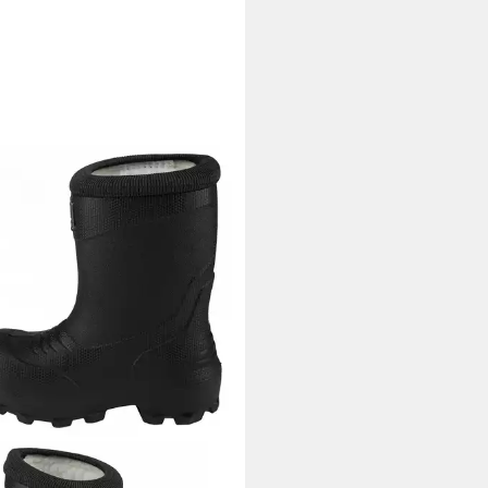
ING
Gummistiefel KIDS FROST