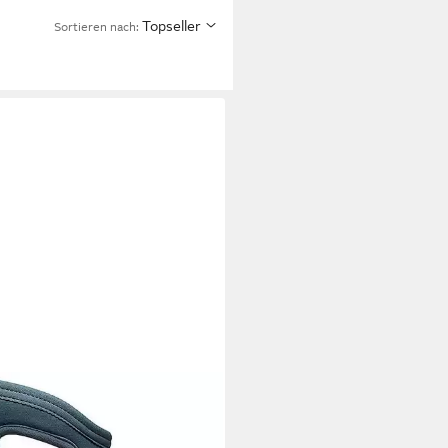
Topseller
Sortieren nach:
S
York Solid Kids Gummistiefel
5 €