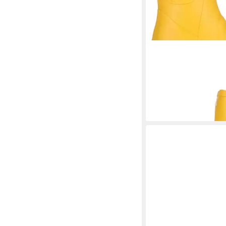
MOLS
Suburbs W Gum
wasserdicht
29,99 €
UVP
69,90 €
-57%
+3