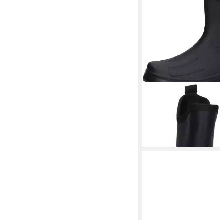
BOCKSTIEGEL
Peter 
Gummistiefel
33,39 €
+1