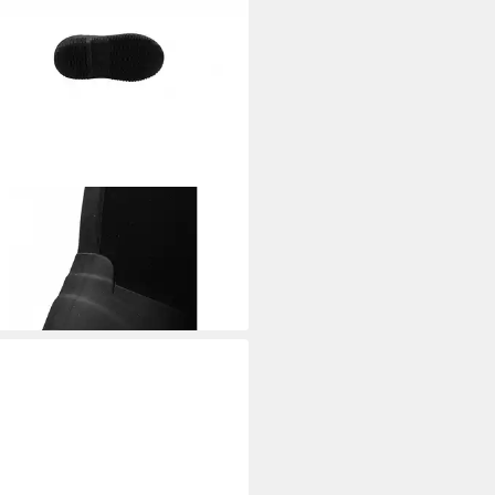
ING
Gummistiefel SLUSH
oorschuh
0 €