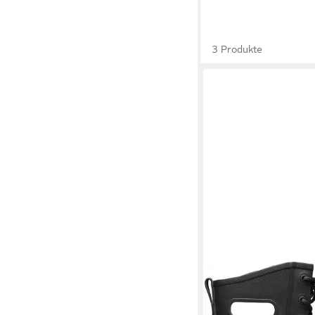
3 Produkte
BOGS
Amanda II Lace
119,95 €