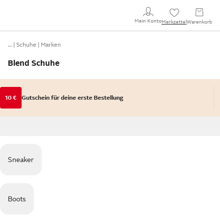
Mein Konto
Merkzettel
Warenkorb
…
Schuhe
Marken
Blend Schuhe
10 €
Gutschein für deine erste Bestellung
Sneaker
Boots