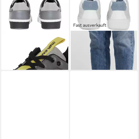
Fast ausverkauft
BLEND
BHFootwear Sneaker
BLEND
BHFootwear Sneaker
Sportlicher Sneaker
Modische Sneaker aus Leder
ab 37,99 €
69,99 €
UVP
69,99 €
-46%