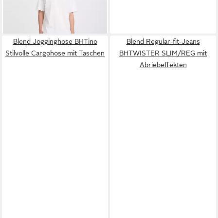
schmalem Bein - Twister Fit
-10%
Blend Jogginghose BHTino
Blend Regular-fit-Jeans
Stilvolle Cargohose mit Taschen
BHTWISTER SLIM/REG mit
Abriebeffekten