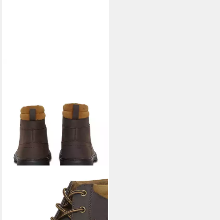
BLEND
BHFootwear
Schnürboots Schnürboots
54,99 €
UVP
64,99 €
-15%