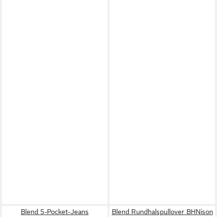
Blend 5-Pocket-Jeans
Blend Rundhalspullover BHNison