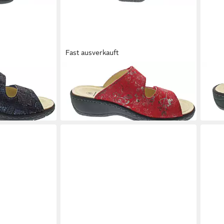
Fast ausverkauft
BELVIDA
Pantolette
BEL
ab 53,91 €
59,9
UVP
64,99 €
(53,91 €/ 1 Paar)
-17%