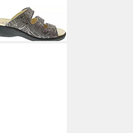
VIDA
Pantolette
8,41 €
UVP
69,99 €
1 €/ 1 Paar)