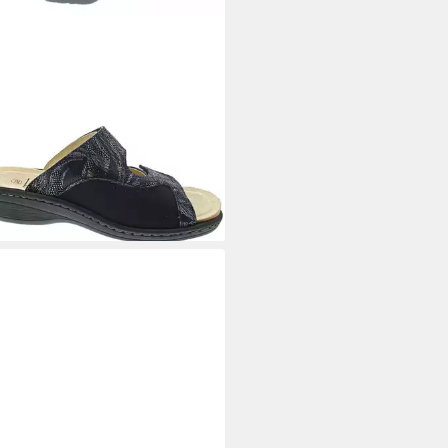
VIDA
Pantolette
5 €