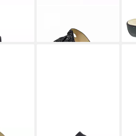
BELVIDA
Pantolette
BEL
ab 64,95 €
ab 5
(64,95 €/ 1 Paar)
(58,4
-17%