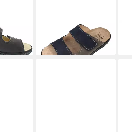
BELVIDA
Hausschuh
BEL
ab 58,41 €
ab 6
UVP
69,99 €
(58,41 €/ 1 Paar)
(62,9
-17%
-16%