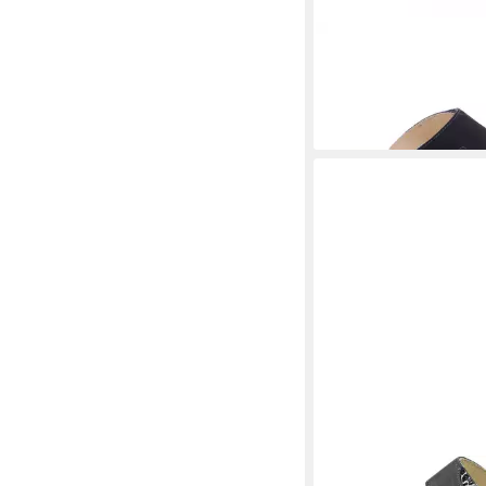
BELVIDA
Pantolette
62,91 €
UVP
74,99 €
(62,91 €/ 1 Paar)
-16%