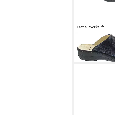
Fast ausverkauft
BELVIDA
Pantolette
ab 53,91 €
UVP
64,99 €
(53,91 €/ 1 Paar)
-17%