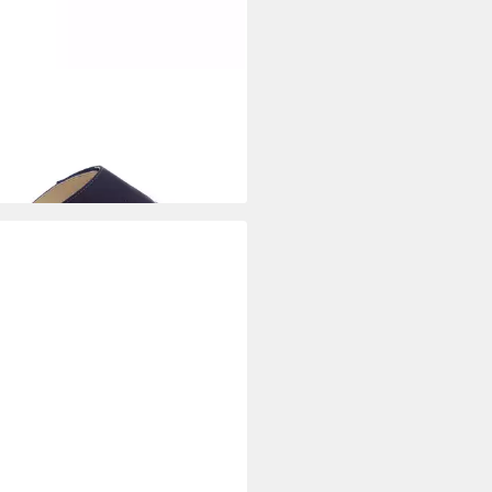
VIDA
Schnürschuh
2,91 €
UVP
74,99 €
1 €/ 1 Paar)