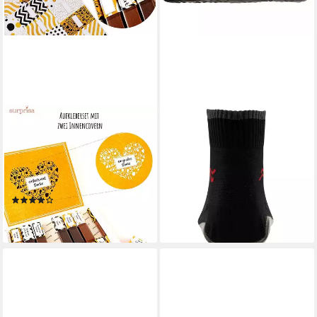
SURPRISA
BEACHIES
Aufkleber Set 'Danke' für
Aquasocken Pirat
Merci Schokolade,
Wasserschuh
20,99 €
individuelles Geschenk, um
lieferbar - in 3-4 Werktagen bei dir
Danke zu sagen
(10)
8,95 €
lieferbar - in 3-4 Werktagen bei dir