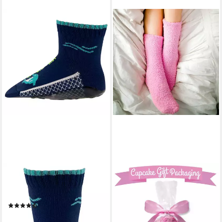
BEACHIES
GESCHENKEHÖHLE
Aquasocken Strandsocke
Socken Flauschige
Delfin Wasserschuh
Weinsocken - Wenn du das
(3)
lesen kannst bring mir Wein
19,99 €
Socken Füße hoch, Wein her -