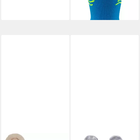
Seepferd Wasserschuh
19,99 €
lieferbar - in 3-4 Werktagen bei dir