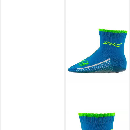
BEACHIES
Aquasocken Strandsocke