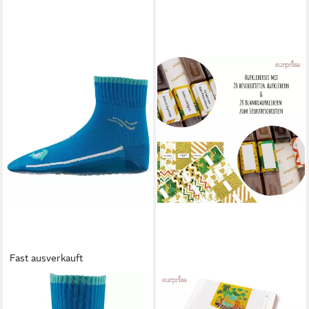
Fast ausverkauft
BEACHIES
SURPRISA
Aquasocken Erwachsene
Aufkleber Aufkleber Set '20