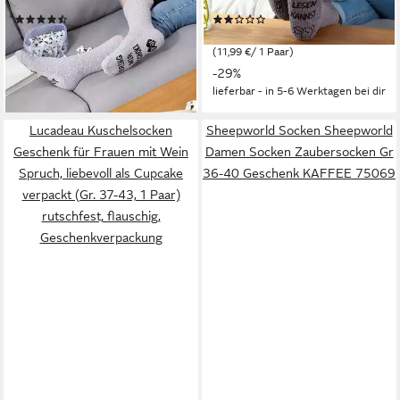
Frauen (Cupcake Verpackung,
mein Handy, (Cupcake
(20)
(1)
1 Paar) rutschfest, Gr. 36-43,
Verpackung, 36-43)
11,99 €
11,99 €
UVP
18,99 €
UVP
16,99 €
Geschenke für Frauen,
rutschfest, Socken mit
(11,99 €/ 1 Paar)
(11,99 €/ 1 Paar)
Geburtstagsgeschenk
Spruch, Geschenk zum
-37%
-29%
Geburtstag
lieferbar - in 5-6 Werktagen bei dir
lieferbar - in 5-6 Werktagen bei dir
Lucadeau Kuschelsocken
Sheepworld Socken Sheepworld
Geschenk für Frauen mit Wein
Damen Socken Zaubersocken Gr
Spruch, liebevoll als Cupcake
36-40 Geschenk KAFFEE 75069
verpackt (Gr. 37-43, 1 Paar)
rutschfest, flauschig,
Geschenkverpackung