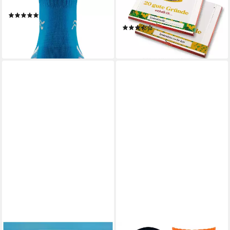
Delfin Wasserschuh
Gründe' für Merci Schokolade,
(2)
personalisierbare Sticker
20,99 €
(10)
lieferbar - in 3-4 Werktagen bei dir
8,95 €
lieferbar - in 3-4 Werktagen bei dir