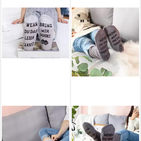
LUCADEAU
LUCADEAU
Kuschelsocken mit Spruch
Kuschelsocken
"bring mir Schoki",
Vatertagsgeschenk, Wenn du
Geburtstagsgeschenk für
das lesen kannst, bring mir