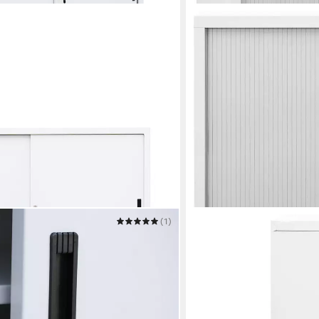
(1)
VIDAXL
Aktenschrank Sideboard aus Stahl
Schiebetürenschrank Schi
m
90x40x90 cm Stahl
40 x 90 x 90 cm
B/H/T
ab 203,99 €
in 5-6 Werktagen bei dir