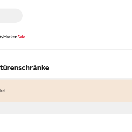
ty
Marken
Sale
etürenschränke
ikel