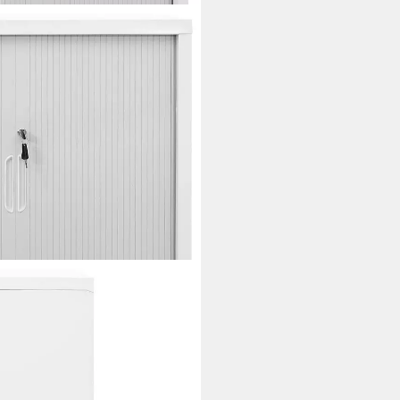
ebetürenschrank Grau