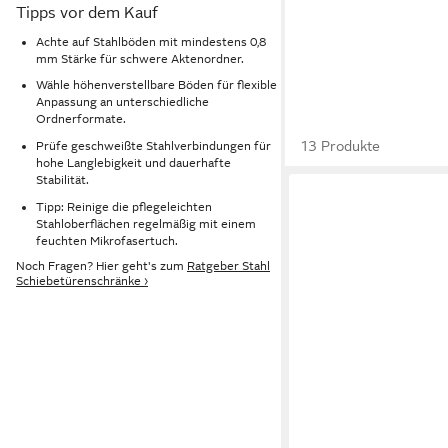
Tipps vor dem Kauf
Achte auf Stahlböden mit mindestens 0,8
mm Stärke für schwere Aktenordner.
Wähle höhenverstellbare Böden für flexible
Anpassung an unterschiedliche
Ordnerformate.
13 Produkte
Prüfe geschweißte Stahlverbindungen für
hohe Langlebigkeit und dauerhafte
Stabilität.
Tipp: Reinige die pflegeleichten
Stahloberflächen regelmäßig mit einem
feuchten Mikrofasertuch.
Noch Fragen? Hier geht's zum
Ratgeber Stahl
Schiebetürenschränke ›