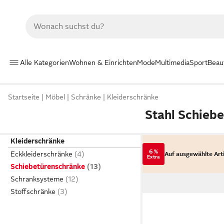
Alle Kategorien
Wohnen & Einrichten
Mode
Multimedia
Sport
Beau
Startseite
Möbel
Schränke
Kleiderschränke
Stahl Schieb
Kleiderschränke
6 %
Eckkleiderschränke
Auf ausgewählte Art
Extra
Schiebetürenschränke
Schranksysteme
Stoffschränke