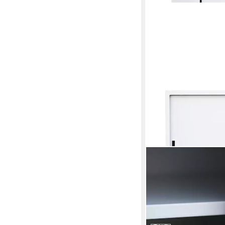
STEELBOXX
Schiebetürenschrank 
1090 x 1600 x 450 m
160 x 109 x 45 cm
B/H/T
403,90 €
UVP
529,90 €
-24%
in 7-9 Werktagen bei dir