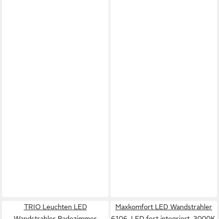
TRIO Leuchten LED
Maxkomfort LED Wandstrahler
Wandstrahler Badezimmer
6106, LED fest integriert, 3000K,