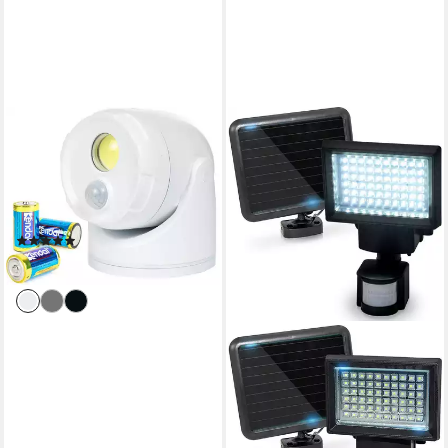
NORTHPOINT
LED Wandstrahler LED
Batterie Spot Strahler
Flutlicht Bewegungsmelder
inkl. D-Batterien
(5)
19,90 €
lieferbar - in 2-3 Werktagen bei dir