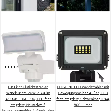
BRENNENSTUHL
BRENNENSTUHL
LED Wandstrahler, LED fest
LED Wandstrahler JARO
integriert, mit
1060 P, LED fest integriert,
Bewegungsmelder, bis zu 10
für außen, mit
m Reichweite
Bewegungsmelder
Produktdatenblatt
Produktdatenblatt
(2)
(10)
54,99 €
27,99 €
lieferbar - in 6-8 Werktagen bei dir
lieferbar - in 6-8 Werktagen bei dir
B.K.Licht Flutlichtstrahler
EDISHINE LED Wandstrahler mit
Wandleuchte 20W 2.300lm
Bewegungsmelder Außen, LED
4.000K - BKL1290, LED fest
fest integriert, Schwenkbar, IP44,
integriert, Neutralweiß,
800 Lumen
Bewegungsmelder Außenleuchte