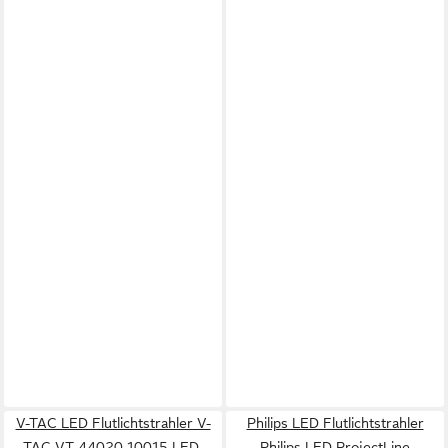
V-TAC LED Flutlichtstrahler V-
Philips LED Flutlichtstrahler
TAC VT-44020 10015 LED-
Philips LED ProjectLine