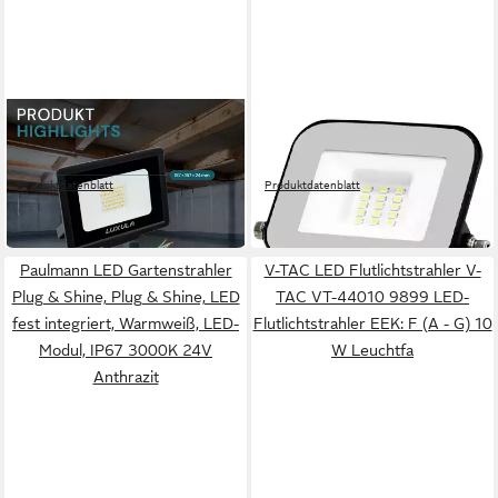
LUXULA
V-TAC
LED Flutlichtstrahler
LED Flutlichtstrahler V-TAC
LUXULA LED Fluter 30 W
VT-44010 10010 LED-
Produktdatenblatt
Produktdatenblatt
3000 K Warmweiß Schwarz
Flutlichtstrahler EEK: F (A -
11,95 €
7,99 €
G) 10 W Leuchtf
in 2-3 Werktagen bei dir
in 2-3 Werktagen bei dir
Paulmann LED Gartenstrahler
V-TAC LED Flutlichtstrahler V-
Plug & Shine, Plug & Shine, LED
TAC VT-44010 9899 LED-
fest integriert, Warmweiß, LED-
Flutlichtstrahler EEK: F (A - G) 10
Modul, IP67 3000K 24V
W Leuchtfa
Anthrazit