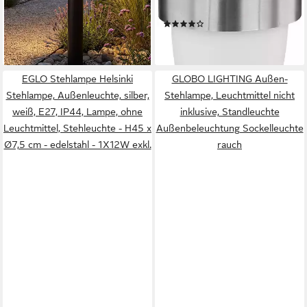
Außenleuchte
Effect, Akku, Terrasse,
(11)
127,99 €
Bewegungsmelder H 60 cm
Schiebeschalter, IP44
ab 6,15 €
lieferbar - in 3-4 Werktagen bei dir
lieferbar - in 4-5 Werktagen bei dir
EGLO Stehlampe Helsinki
GLOBO LIGHTING Außen-
Stehlampe, Außenleuchte, silber,
Stehlampe, Leuchtmittel nicht
weiß, E27, IP44, Lampe, ohne
inklusive, Standleuchte
Leuchtmittel, Stehleuchte - H45 x
Außenbeleuchtung Sockelleuchte
Ø7,5 cm - edelstahl - 1X12W exkl.
rauch