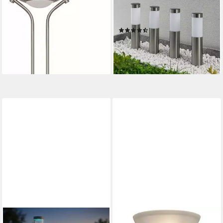
Stehleuchte - Satin, Silber &
Edelstahl Alu tageslicht IP44,
Glas, ohne Leuchtmittel
1 x 0,2 W LED, tageslicht
(3)
109,60 €
UVP
130,00 €
36,71 €
UVP
69,90 €
-16%
-47%
lieferbar - in 6-8 Werktagen bei dir
lieferbar - in 2-3 Werktagen bei dir