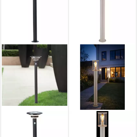
BRILLIANT
GLOBO LIGHTING
LED Außen-Stehlampe
Außen-Stehlampe,
Garvina, Bewegungsmelder,
Leuchtmittel nicht inklusive,