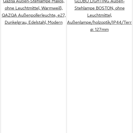
Qazqa Außen-Stehlampe Malios,
GLOBO LIGHTING Außen-
ohne Leuchtmittel, Warmweiß,
Stehlampe BOSTON, ohne
QAZQA Außen­poller­leuchte, e27,
Leuchtmittel,
Dunkelgrau, Edelstahl, Modern
Außenlampe/holzoptik/IP44/Terr
ø: 127mm