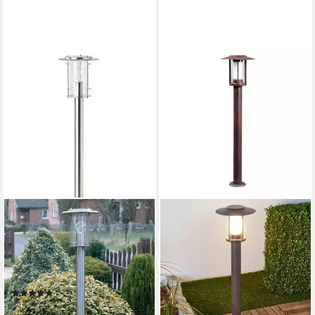
BRILLIANT
Außen-Stehlampe YORK,
ohne Leuchtmittel, 100cm
Höhe, E27 max. 40W, LED
geeignet, aus rostfreiem
(6)
Edelstahl
ab 51,99 €
UVP
111,99 €