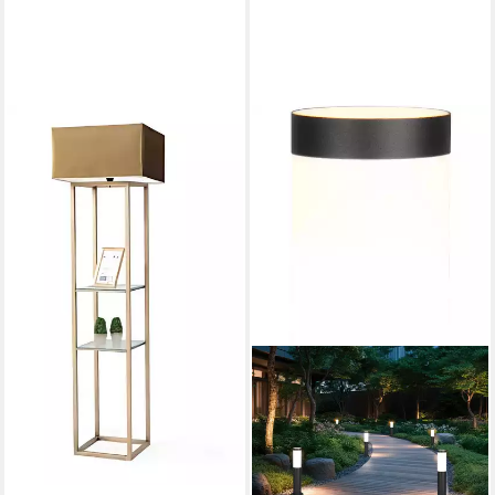
JVMOEBEL
Stehlampe Beige Stehleuchte
aus Edelstahl und Glas mit
Ablageflächen, Оhne
Leuchtmittel, Made in Europe
652,00 €
UVP
940,00 €
-31%
lieferbar in 10 Wochen