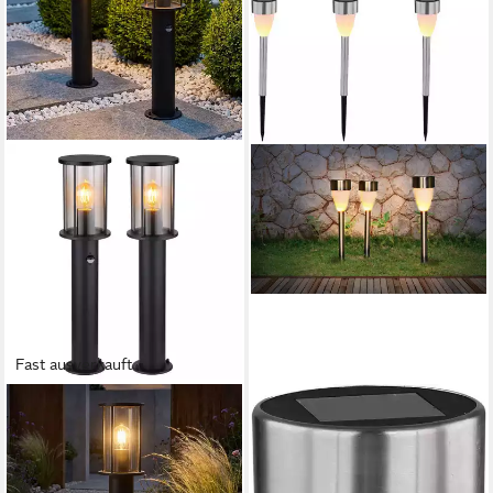
Fast ausverkauft
GLOBO LIGHTING
GLOBO LIGHTING
Außen-Stehlampe,
LED Solarleuchte SOLAR,
Leuchtmittel nicht inklusive,
LED fest integriert,
2x Stehlampe Edelstahl Glas
Warmweiß, Solar, Garten, Fire