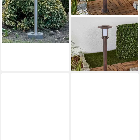
-54%
lieferbar - in 2-3 Werktagen bei dir
LINDBY
Außen-Stehlampe Pavlos,
LED 7 W gesamt, warmweiß
Produktdatenblatt
74,90 €
UVP
99,90 €
-25%
lieferbar - in 2-3 Werktagen bei dir