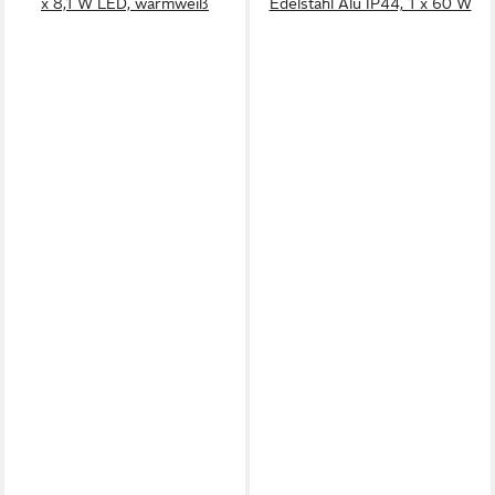
x 8,1 W LED, warmweiß
Edelstahl Alu IP44, 1 x 60 W