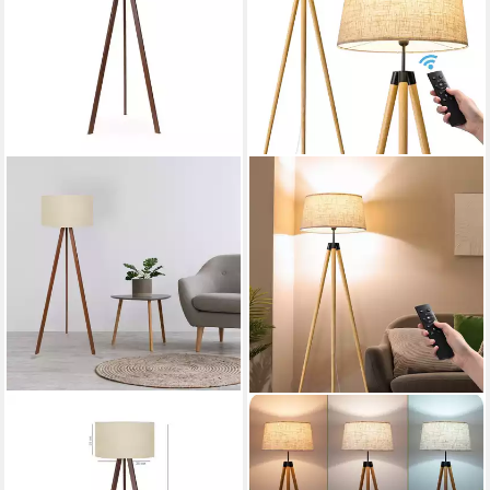
OPVIQ
EDISHINE
Stehlampe Boho Deko, ohne
Stehlampe Wohnzimmer
Leuchtmittel, Skandinavisches
Dimmbar, LED wechselbar,