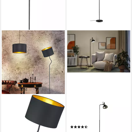
Sehr beliebt
OTTO HOME
PAULMANN
Stehlampe Jerrett, ohne
Stehlampe Juna, ohne
Leuchtmittel, Stehleuchte mit
Leuchtmittel, E14, 1-flammig,
flexiblem, schwenkbaren
dimmbar
(9)
Schirm