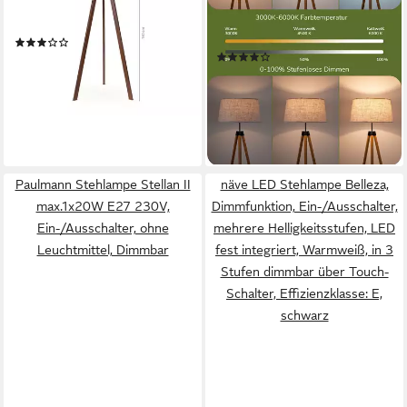
Design, Stabile MDF-
warmweiß, Stehleuchte Stativ
Konstruktion, Dezente
aus Holz, Fernbedienung
(4)
Produktdatenblatt
Holzoptik
Steuerung
(4)
35,00 €
53,00 €
64,99 €
UVP
92,99 €
-34%
-30%
lieferbar in 3 Wochen
lieferbar - in 4-5 Werktagen bei dir
Paulmann Stehlampe Stellan II
näve LED Stehlampe Belleza,
max.1x20W E27 230V,
Dimmfunktion, Ein-/Ausschalter,
Ein-/Ausschalter, ohne
mehrere Helligkeitsstufen, LED
Leuchtmittel, Dimmbar
fest integriert, Warmweiß, in 3
Stufen dimmbar über Touch-
Schalter, Effizienzklasse: E,
schwarz