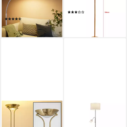
Höhenverstellbar Schwenkbar
Gelbbraun
(5)
E27 Wohnzimmer
58,99 €
UVP
76,99 €
(21)
69,95 €
-23%
lieferbar - in 5-6 Werktagen bei dir
lieferbar - in 4-5 Werktagen bei dir