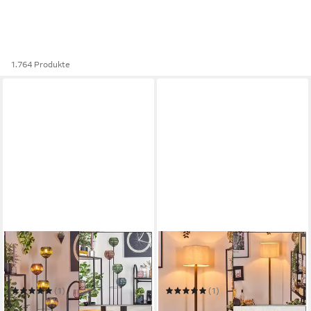
1.764 Produkte
HOFSTEIN
HOFSTEIN
Stehlampe Stehlampe aus
Stehlampe Stehlampe mit
Metall/Holz/Riffelglas in
Holzfuß und Schirm aus Stoff
Schwarz/Natur/Grün/Blau/Kupfer
(1)
(1)
139,99 €
89,99 €
UVP
184,90 €
UVP
119,90 €