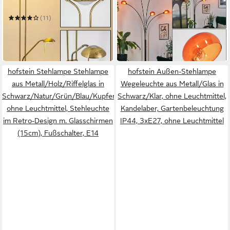
dimmbare Stehleuchte aus
Metall in Schwarz/Orange im
149,99 €
Metall in Altmessing
Retro/Vintage-Design
UVP
194,90 €
(11)
109,99 €
UVP
144,90 €
-23%
in 3-4 Werktagen bei dir
-24%
in 3-4 Werktagen bei dir
hofstein Stehlampe Stehlampe
hofstein Außen-Stehlampe
aus Metall/Holz/Riffelglas in
Wegeleuchte aus Metall/Glas in
Schwarz/Natur/Grün/Blau/Kupfer,
Schwarz/Klar, ohne Leuchtmittel,
ohne Leuchtmittel, Stehleuchte
Kandelaber, Gartenbeleuchtung
im Retro-Design m. Glasschirmen
IP44, 3xE27, ohne Leuchtmittel
(15cm), Fußschalter, E14