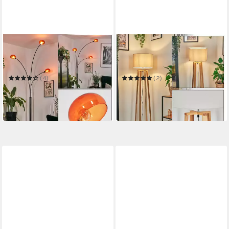
HOFSTEIN
HOFSTEIN
Stehlampe Stehlampe aus
Stehlampe Stehlampe aus
Metall in Schwarz/Orange im
Holz/Metall im
Retro/Vintage-Design
skandinavischen Design
(4)
(2)
99,99 €
79,99 €
UVP
129,90 €
UVP
104,90 €
-23%
-24%
in 3-4 Werktagen bei dir
in 3-4 Werktagen bei dir