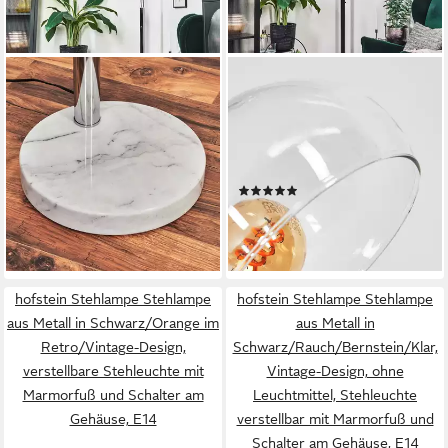
HOFSTEIN
HOFSTEIN
Stehlampe Stehlampe aus
Stehlampe Stehlampe aus
Metall in
Metall in Schwarz/Klar im
Weiß/Chrom/Bernstein/Rauch/Klar,
Retro/Vintage-Design,
Retro-Design, verstellbare
verstellbare Stehleuchte mit
(2)
99,99 €
Stehleuchte mit Marmorfuß
Marmorfuß und Schalter am
139,99 €
UVP
184,90 €
lieferbar - in 2-3 Werktagen bei dir
und Schalter am Gehäuse,
Gehäuse, E14
-24%
E14
lieferbar - in 2-3 Werktagen bei dir
hofstein Stehlampe Stehlampe
hofstein Stehlampe Stehlampe
aus Metall in Schwarz/Orange im
aus Metall in
Retro/Vintage-Design,
Schwarz/Rauch/Bernstein/Klar,
verstellbare Stehleuchte mit
Vintage-Design, ohne
Marmorfuß und Schalter am
Leuchtmittel, Stehleuchte
Gehäuse, E14
verstellbar mit Marmorfuß und
Schalter am Gehäuse, E14