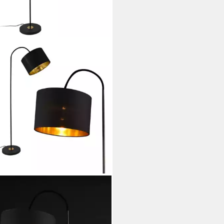
PRO
lampe, ohne Leuchtmittel,
edo« 173cm hoch Schwenkbar
warz