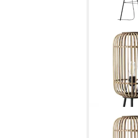
BRILLIANT
Stehlampe Woodrow, 
Leuchtmittel, dreibei
Lampe, 130 x 45 cm, E