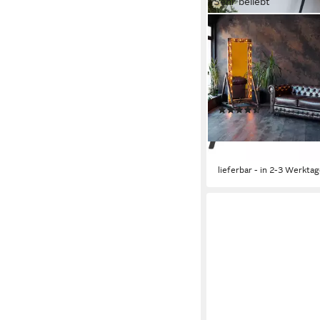
Sehr beliebt
OTTO HOME
Stehlampe Elenoire, 
Leuchtmittel, Höhe ver
schwarz / goldfarben,
Ø 40 cm
(434)
89,99 €
UVP
319,00 €
nur bis Dienstag
-72%
lieferbar - in 2-3 Werktag