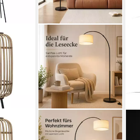
OYLCDI
LUX.
ohne
Stehlampe Bogenleuchte,Moderne
Steh
nige Bambus
Stehlampe mit Textilschirm Stoff Ø
»Tol
27, Boho-Stil
36cm, Bogenlampen, Fußschalter
Sch