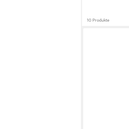
10 Produkte