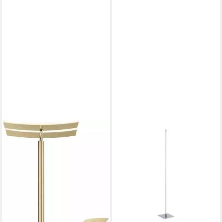
HELL HÖLLISCH GUTES LICHT
LED Stehlampe ANDY, LED
fest integriert, warmweiß -
kaltweiß, Tastdimmer, CCT
323,00 €
UVP
469,00 €
-31%
lieferbar in 2 Wochen