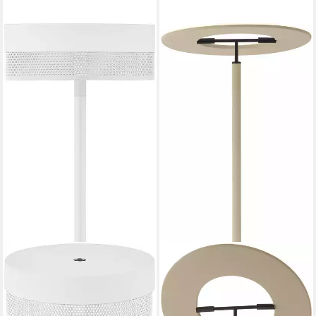
HELL HÖLLISCH GUTES LICHT
LED Stehlampe MONZA X,
LED fest integriert,
Warmweiß, Tastdimmer