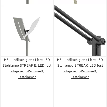
HELL HÖLLISCH GUTES LICHT
HELL HÖLLISCH GUTES LICHT
LED Stehlampe EVOLO, LED
LED Stehlampe EVOLO, LED
fest integriert, warmweiß -
fest integriert, warmweiß -
kaltweiß, Tastdimmer, CCT
kaltweiß, Tastdimmer, CCT
438,99 €
283,99 €
UVP
487,00 €
UVP
314,00 €
-10%
-10%
lieferbar - in 6-8 Werktagen bei dir
lieferbar in 2 Wochen
HELL höllisch gutes Licht LED
HELL höllisch gutes Licht LED
Stehlampe STREAK-B, LED fest
Stehlampe STREAK, LED fest
integriert, Warmweiß,
integriert, Warmweiß,
Tastdimmer
Tastdimmer