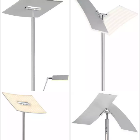
HELL HÖLLISCH GUTES LICHT
LED Stehlampe MODENA X,
LED fest integriert,
Warmweiß, Tastdimmer
ab 244,00 €
UVP
339,00 €
-28%