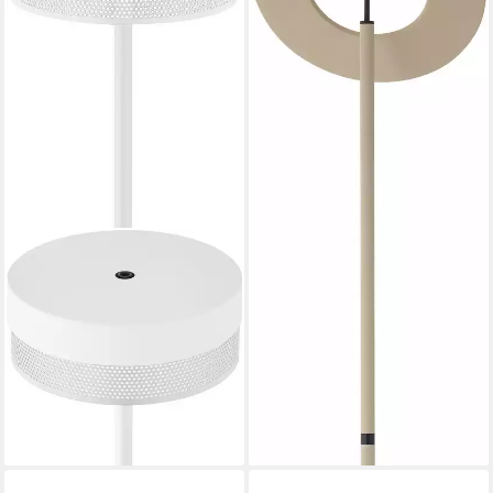
ab 188,99 €
UVP
269,00 €
-30%
lieferbar - in 6-8 Werktagen bei dir
HELL HÖLLISCH GUTES LICHT
LED Stehlampe MESH-B, LED
fest integriert, Warmweiß,
Tastdimmer
151,92 €
UVP
199,00 €
-24%
lieferbar - in 6-8 Werktagen bei dir
+1