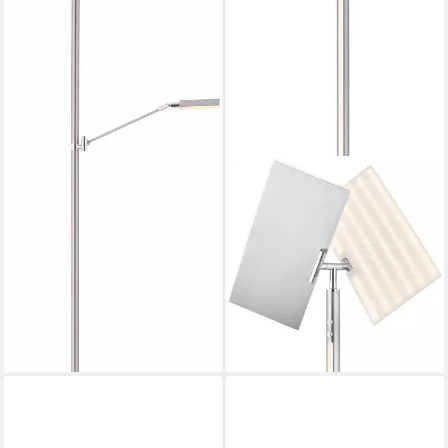
lieferbar - in 6-8 Werktagen bei dir
HELL HÖLLISCH GUTES LICHT
LED Stehlampe TWICE, LED
fest integriert, warmweiß -
kaltweiß, Tastdimmer, CCT
422,99 €
UVP
469,00 €
-10%
lieferbar - in 6-8 Werktagen bei dir