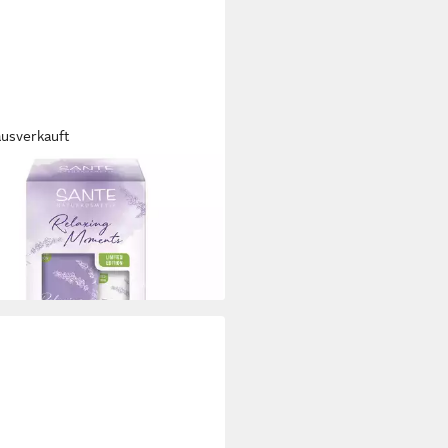
ausverkauft
TE
hgel Geschenkset Lavendel
xing Moments, 275 ml
 €
 €/ 1 l)
rbar - in 2-3 Werktagen bei dir