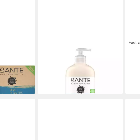
Fast 
SANTE
SAN
te Ocean Dive
Duschgel FAMILY Bio-Kokos Vanille,
Dusc
 g
500 ml
Rela
ab 7,49 €
7,49
(14,98 €/ 1 l)
(27,24
en bei dir
lieferbar - in 3-4 Werktagen bei dir
liefe