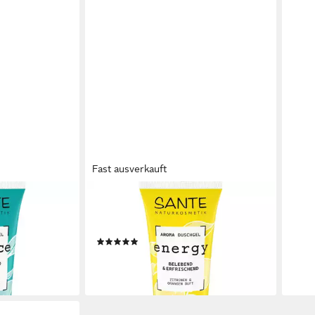
Fast ausverkauft
SANTE
SAN
ce Eukalyptus
Duschgel Energy Bio Zitrone Quitte,
Dusc
3,99
 ml
200 ml
(19,95
(1)
liefe
3,99 €
en bei dir
(19,95 €/ 1 l)
lieferbar - in 2-3 Werktagen bei dir