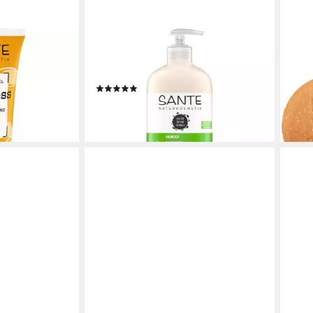
SANTE
SAN
io Orange
Duschgel FAMILY Bio-Ananas
Fest
ml
Limone, 500 ml
Bio-
(1)
4,79
ab 7,49 €
(59,8
en bei dir
(14,98 €/ 1 l)
liefe
lieferbar - in 3-4 Werktagen bei dir