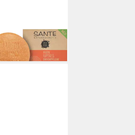
TE
e Duschseife Feste Happiness
Orange Mango, Orange, 80 g
 €
8 €/ 1 kg)
rbar - in 3-4 Werktagen bei dir