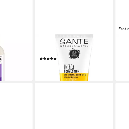
Fast 
SANTE
SAN
Lift Shampoo,
Bodylotion Energy Bio Zitrone Quitte,
Body
150 ml
Mand
(1)
5,29
5,29 €
(35,27
(35,27 €/ 1 l)
liefe
en bei dir
lieferbar - in 2-3 Werktagen bei dir