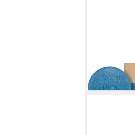
SANTE
Feste Duschseife Fes
Bio-Aloe Meersalz, 80
4,79 €
(59,88 €/ 1 kg)
lieferbar - in 3-4 Werktag