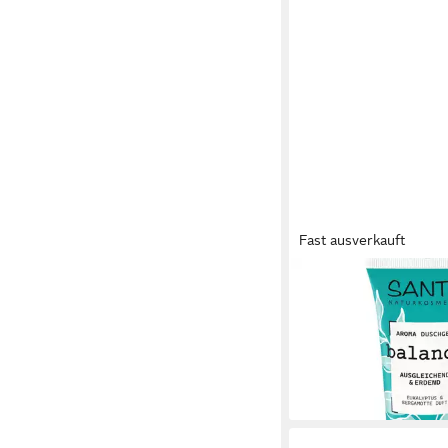
Fast ausverkauft
SANTE
Duschgel Aroma balan
Bergamotte Duft, 200
3,99 €
(19,95 €/ 1 l)
lieferbar - in 2-3 Werktag