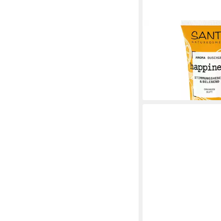
SANTE
Duschgel Happiness B
Mango, Orange, 200 
3,99 €
(19,95 €/ 1 l)
lieferbar - in 2-3 Werktag