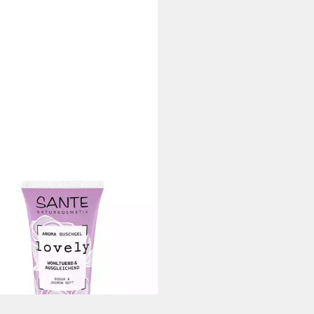
TE
hgel LOVELY, 200 ml
 €
 €/ 1 l)
rbar - in 2-3 Werktagen bei dir