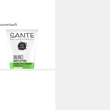
ausverkauft
TE
lotion Balance Bio Aloe
elöl, 150 ml
 €
 €/ 1 l)
rbar - in 2-3 Werktagen bei dir