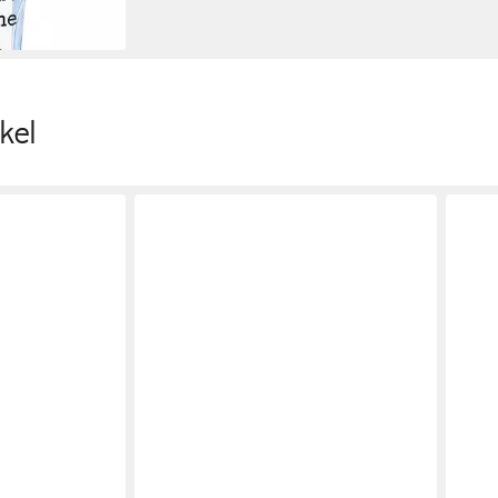
en bei dir
kel