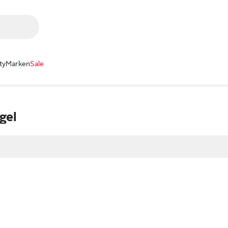
ty
Marken
Sale
gel