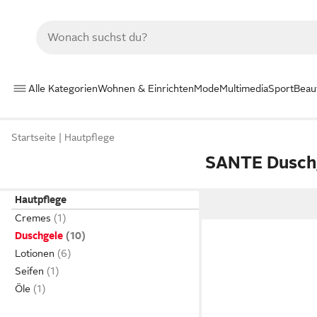
Alle Kategorien
Wohnen & Einrichten
Mode
Multimedia
Sport
Beau
Startseite
Hautpflege
SANTE Dusch
Hautpflege
Cremes
Duschgele
Lotionen
Seifen
Öle