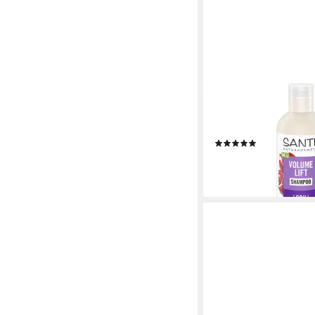
SANTE
Haarshampoo Volume 
250 ml
(1)
4,29 €
(17,16 €/ 1 l)
lieferbar - in 2-3 Werktag