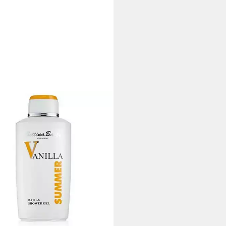
INA BARTY
hgel Summer Vanilla Bath &
er Gel
,99 €
 €/ 1 l)
rbar - in 4-5 Werktagen bei dir