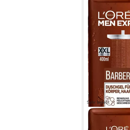
Sehr beliebt
L'ORÉAL PARIS MEN EX
Duschgel Barber Club, 
Zedernholzöl