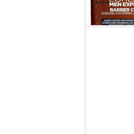
(146)
17,94 €
(7,48 €/ 1 l)
lieferbar - in 1-2 Werktag