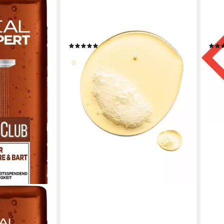
BIODERMA
BETT
Duschgel Atoderm Huile de douche,
Dusc
pflegt intensiv, wirkt nährend &
500m
lindert Spannungsgefühle
Spra
(3)
26,90 €
17,8
(26,90 €/ 1 l)
(15,56
lieferbar - in 2-3 Werktagen bei dir
liefe
PERT
6-tlg., mit