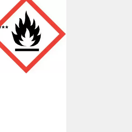
INA BARTY
hgel Vanilla Bath & Shower Gel
l + Body Lotion 500ml + Deo
y 150ml
(3)
9 €
 €/ 1 l)
rbar - in 4-5 Werktagen bei dir