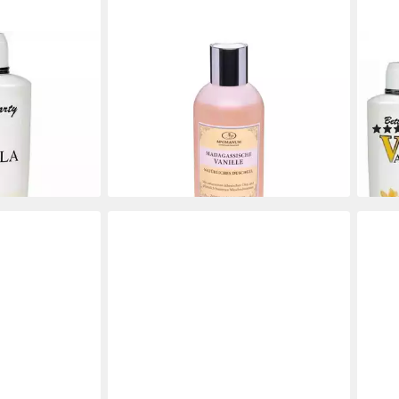
APOMANUM
BETT
 & Shower Gel
Duschgel Duschgel - Madegassische
Dusc
Vanille 250ml
500m
12,95 €
Roll
(51,80 €/ 1 l)
en bei dir
lieferbar - in 3-4 Werktagen bei dir
16,8
(16,09
liefe