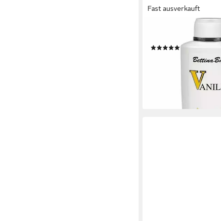
Fast ausverkauft
BETTINA BARTY
Duschgel Vanilla Bath
(2)
ab 5,78 €
(11,56 €/ 1 l)
lieferbar - in 4-5 Werktag