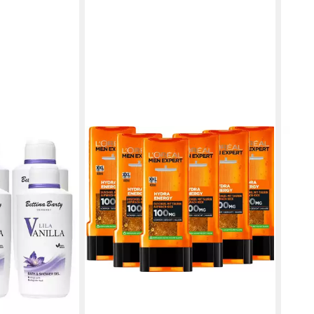
BETT
 Bath & Shower
Dusc
Show
ab 5
(11,98
liefe
en bei dir