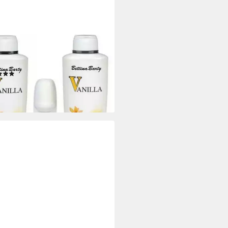
INA BARTY
hgel Vanilla Bath & Shower Gel
l + Body Lotion 500ml + Deo
-On 50ml
(2)
9 €
 €/ 1 l)
rbar - in 4-5 Werktagen bei dir