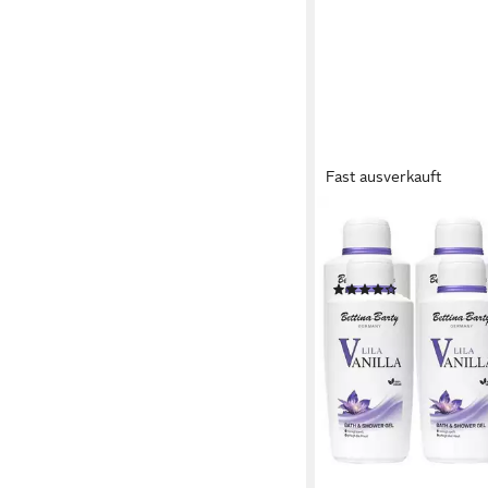
Fast ausverkauft
BETTINA BARTY
Duschgel Lila Vanilla
Gel
(2)
31,99 €
(63,98 €/ 1 l)
lieferbar - in 4-5 Werktag