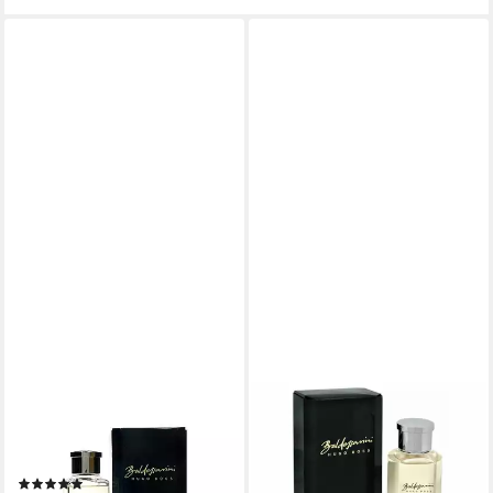
BALDESSARINI
After Shave Lotion
Baldessarini After Shave
Lotion 75 ml
(1)