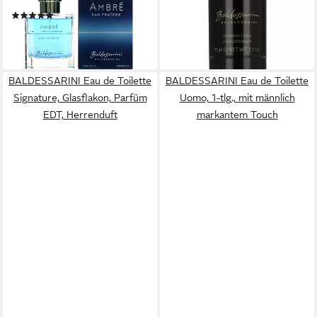
Toilette 90 ml
lieferbar - in 2-3 Werktagen bei dir
(1)
ab 26,20 €
(291,11 €/ 1 l)
lieferbar - in 2-3 Werktagen bei dir
BALDESSARINI Eau de Toilette
BALDESSARINI Eau de Toilette
Signature, Glasflakon, Parfüm
Uomo, 1-tlg., mit männlich
EDT, Herrenduft
markantem Touch