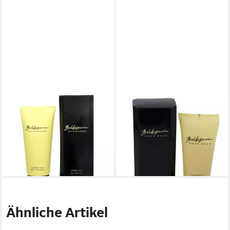
BALDESSARINI
BALDESSARINI
Duschgel Cool und dynamisch
Duschgel Hugo Boss
- Baldessarini, 1-tlg., 150 ml
Baldessarini Shower Gel
Duschgel
150ml
11,41 €
36,90 €
(7,61 €/ 100 ml)
(246,00 €/ 1 l)
lieferbar - in 2-3 Werktagen bei dir
lieferbar - in 2-3 Werktagen bei dir
Ähnliche Artikel