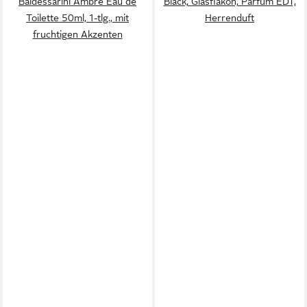
Baldessarini Ambre Eau de
Black, Glasflakon, Parfüm EDT,
Toilette 50ml, 1-tlg., mit
Herrenduft
fruchtigen Akzenten