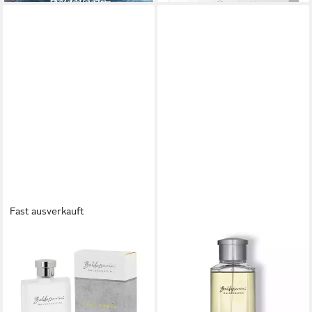
Fast ausverkauft
BALDESSARINI
BALDESSARINI
After Shave Lotion Cool
Eau de Toilette Baldessarini
Force
Classic Eau de Cologne 75 ml,
29,50 €
1-tlg.
(327,78 €/ 1 l)
41,69 €
lieferbar - in 2-3 Werktagen bei dir