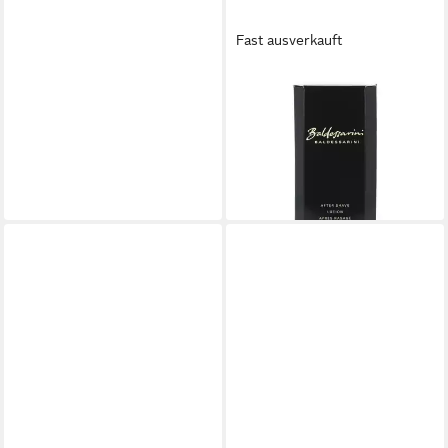
Fast ausverkauft
BALDESSARINI
After-Shave After Shave
Lotion
ab 40,60 €
(541,33 €/ 1 l)
lieferbar - in 8-10 Werktagen bei
dir