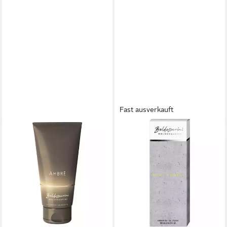
Fast ausverkauft
RITUALS
Duschgel Cool Force, 1-tlg.,
200 ml Duschgel
10,85 €
(54,25 €/ 1 l)
lieferbar in 3 Wochen