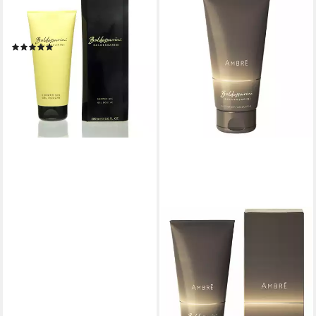
BALDESSARINI
Duschpflege Baldessarini
Classic Shower Gel 200 ml
(3)
16,73 €
(8,37 €/ 100 ml)
lieferbar - in 2-3 Werktagen bei dir