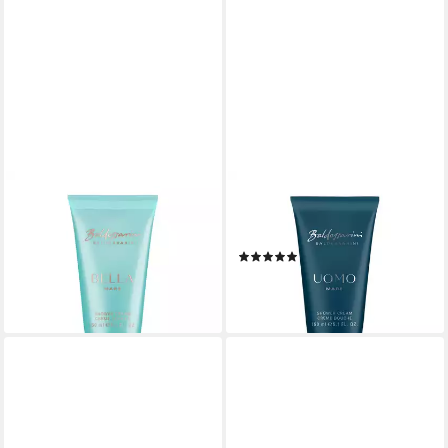
BALDESSARINI
BALDESSARINI
Duschgel BELLA MARE,
Duschgel UOMO MARE,
Shower Gel 150 ml ohne FS
Shower Gel 150 ml ohne FS
(4)
8,99 €
9,95 €
(59,93 €/ 1 l)
lieferbar - in 1-2 Werktagen bei dir
(66,33 €/ 1 l)
lieferbar - in 5-6 Werktagen bei dir