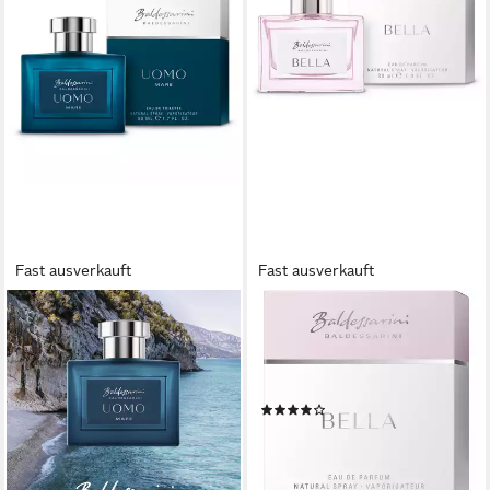
Fast ausverkauft
Fast ausverkauft
BALDESSARINI
BALDESSARINI
Eau de Toilette UOMO MARE,
Eau de Parfum Baldessarini
EdT Natural Spray 50 ml
Bella Eau de Parfum 30ml, 1-
ab 41,90 €
tlg., mit fruchtiger Kopfnote
(838,00 €/ 1 l)
(1)
lieferbar - in 8-10 Werktagen bei
ab 33,34 €
dir
(1.111,33 €/ 1 l)
lieferbar - in 2-3 Werktagen bei dir