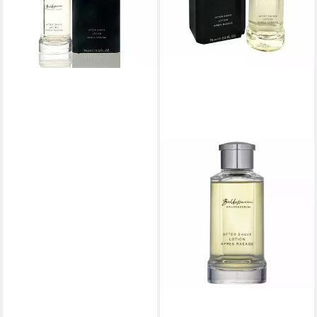
ab 37,73 €
(503,07 €/ 1 l)
lieferbar - in 8-10 Werktagen bei
dir