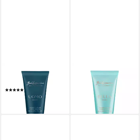
BALDESSARINI
BALDESSARINI
Duschgel UOMO MARE,
Duschgel BELLA MARE,
Shower Gel 150 ml ohne FS
Shower Gel 150 ml ohne FS
(4)
8,99 €
9,95 €
(59,93 €/ 1 l)
(66,33 €/ 1 l)
lieferbar - in 1-2 Werktagen bei dir
lieferbar - in 5-6 Werktagen bei dir