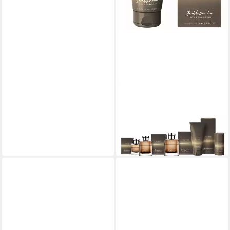
BALDESSARINI
Duschgel AMBRE, Shower
Gel 200 ml
19,99 €
(99,95 €/ 1 l)
lieferbar - in 5-6 Werktagen bei dir