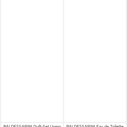
BALDESSARINI Duft-Set Uomo
BALDESSARINI Eau de Toilette