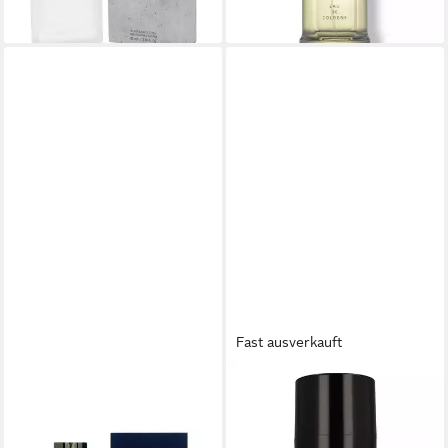
(555,87 €/ 1 l)
lieferbar - in 2-3 Werktagen bei dir
Fast ausverkauft
BALDESSARINI
BALDESSARINI
Eau de Toilette Baldessarini
Körperspray Baldessarini
15,00 €
Ambre Eau Fraiche Eau de
(200,00 €/ 1 l)