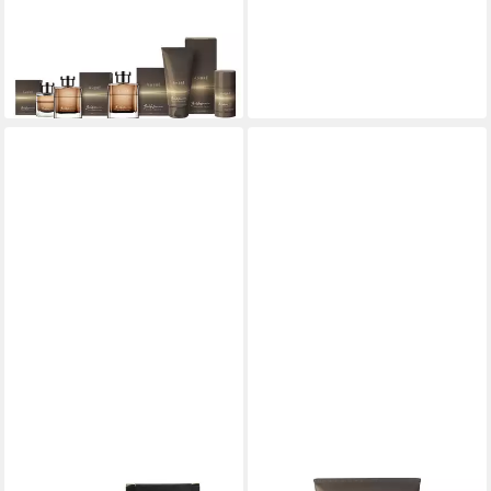
Duschgel AMBRE, Shower
Gel 200 ml
19,99 €
(99,95 €/ 1 l)
lieferbar - in 5-6 Werktagen bei dir