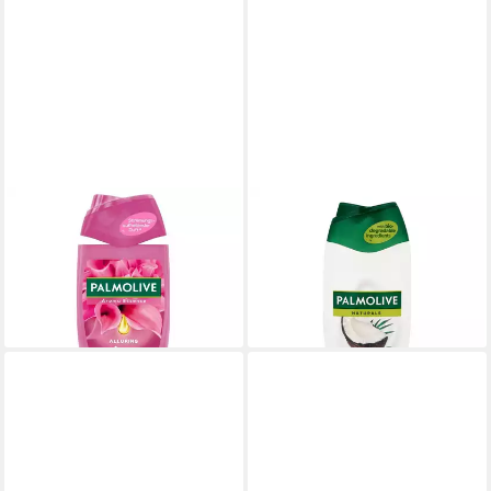
PALMOLIVE
PALMOLIVE
Duschgel
Duschgel Naturals Kokosnuss
2,77 €
& Milch Cremedusche
(11,08 €/ 1 l)
10,10 €
lieferbar - in 3-4 Werktagen bei dir
(40,40 €/ 1 l)
lieferbar - in 4-5 Werktagen bei dir