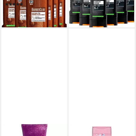
(146)
(32)
17,94 €
17,94 €
(7,48 €/ 1 l)
(7,48 €/ 1 l)
lieferbar - in 1-2 Werktagen bei dir
lieferbar - in 1-2 Werktagen bei dir
FENJAL
ISANA