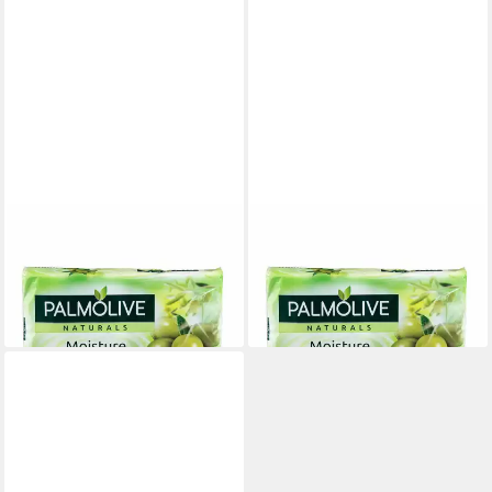
PALMOLIVE
PALMOLIVE
Feste Duschseife Seife Bar
Feste Duschseife Seife Bar
3x90g
3x90g
8,68 €
13,10 €
lieferbar in 3 Wochen
lieferbar in 3 Wochen