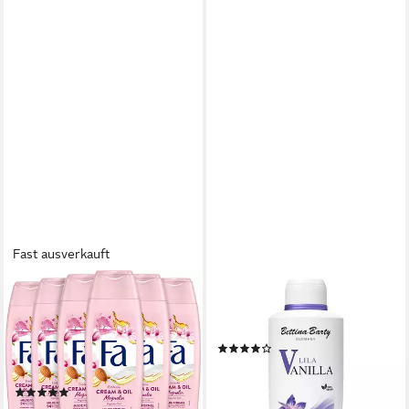
Fast ausverkauft
FA
BETTINA BARTY
Duschgel pflegende
Duschgel Lila Vanilla Bath &
Duschcreme Cream & Oil
Shower Gel
(2)
Magnolia, 6x 250 ml, 6-tlg.,
ab 5,44 €
mit milder, veganer Formel
(10,88 €/ 1 l)
(1)
lieferbar - in 4-5 Werktagen bei dir
20,22 €