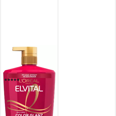
L'ORÉAL PARIS
Haarshampoo Elvital Shampoo
Color Glanz, Mit Farbschutz
für längere Leuchtkraft, mit
UVA-/UVB-Filter.
(19)
9,99 €
(9,99 €/ 1 l)
lieferbar - in 1-2 Werktagen bei dir