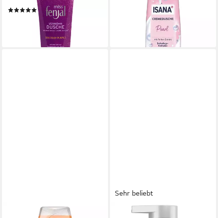
Duschcreme
Duschcreme Pearl, 300 ml
(2)
1,49 €
3,67 €
(4,97 €/ 1 l)
(18,35 €/ 1 l)
lieferbar - in 2-3 Werktagen bei dir
lieferbar - in 3-4 Werktagen bei dir
Sehr beliebt
DUSCHDAS
L'ORÉAL PARIS