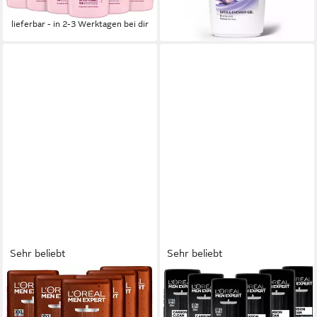
(1,35 €/ 100 ml)
lieferbar - in 2-3 Werktagen bei dir
Sehr beliebt
Sehr beliebt
L'ORÉAL PARIS MEN EXPERT
L'ORÉAL PARIS MEN EXPERT
Duschgel Barber Club, 6-tlg.,
Duschgel Carbon Clean 5in1
mit Zedernholzöl
XXL, 6-tlg., mit Carbon