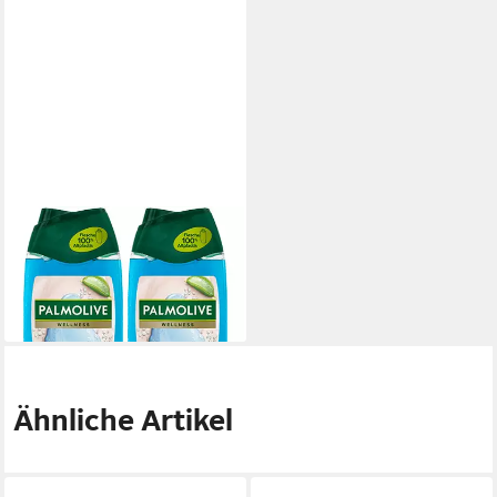
PALMOLIVE
Duschgel
5,54 €
(11,08 €/ 1 l)
lieferbar - in 3-4 Werktagen bei dir
Ähnliche Artikel