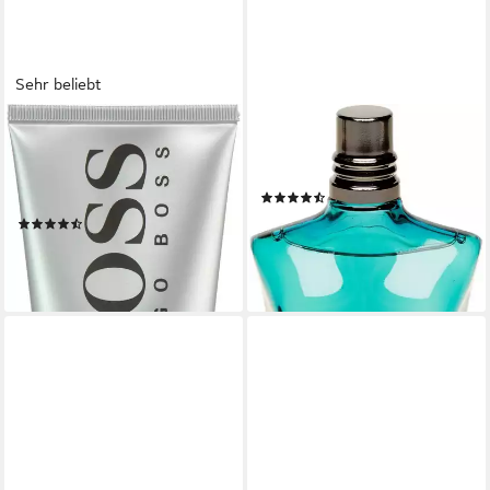
Sehr beliebt
BOSS
JEAN PAUL GAULTIER
Duschgel BOSS BOTTLED
After-Shave Le Male, mit
SHOWER GEL, mit spritzig-
Pfefferminzextrakt
(128)
frischen Aromen
ab 62,69 €
UVP
77,00 €
(98)
(501,52 €/ 1 l)
20,00 €
-19%
(133,33 €/ 1 l)
lieferbar - in 2-3 Werktagen bei dir
leider ausverkauft