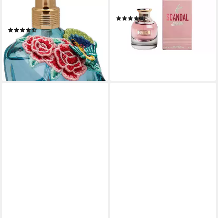
PARADISE GARDEN, EDP mit
EDP mit einer eleganten Aura
(230)
Vanille und Iris
ab 61,90 €
(35)
(206,33 €/ 100 ml)
ab 66,65 €
UVP
79,99 €
lieferbar - in 2-3 Werktagen bei dir
(222,17 €/ 100 ml)
-17%
lieferbar - in 5-6 Werktagen bei dir