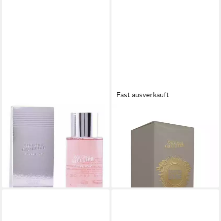
Fast ausverkauft
JEAN PAUL GAULTIER
JEAN PAUL GAULTIER
Duschgel Classique., 1-tlg.,
Duschgel Jean Paul Gaultier
200 ml Duschgel
Gaultier Divine Shower Gel
ab 19,00 €
200ml
(95,00 €/ 1 l)
ab 28,00 €
lieferbar - in 2-3 Werktagen bei dir
(140,00 €/ 1 l)
lieferbar - in 2-3 Werktagen bei dir