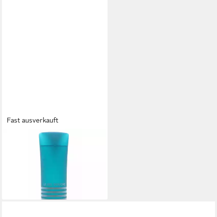
Fast ausverkauft
JEAN PAUL GAULTIER
Duschgel Jean Paul Gaultier
Le Male Shower Gel
41,43 €
(207,15 €/ 1 l)
lieferbar in 2 Wochen