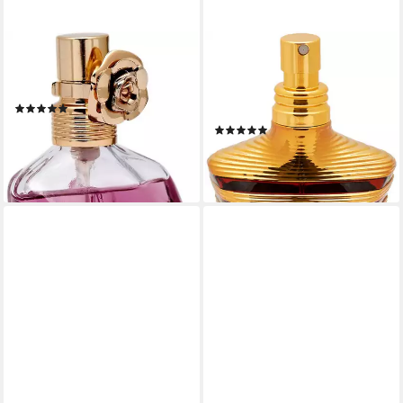
JEAN PAUL GAULTIER
JEAN PAUL GAULTIER
Eau de Parfum LA BELLE,
Extrait Parfum Le Male Elixir,
EDP, mit süßer Vanille
1-tlg., mit einer frischen
(152)
Kopfnote aus Lavendel
ab 75,90 €
85,90 €
(52)
(2.530,00 €/ 1 l)
ab 99,90 €
-12%
(133,20 €/ 100 ml)
leider ausverkauft
leider ausverkauft