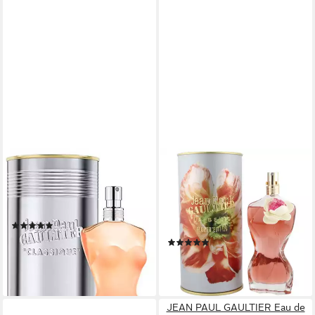
JEAN PAUL GAULTIER
JEAN PAUL GAULTIER
Eau de Toilette CLASSIQUE,
Eau de Parfum Jean Paul
EDT mit einzigartiger
Gaultier La Belle Flower
Komposition
Edition Eau de Parfum Spray
(371)
100 ml
ab 64,38 €
(3)
(2.146,00 €/ 1 l)
159,50 €
lieferbar - in 7-9 Werktagen bei dir
(1.595,00 €/ 1 l)
lieferbar - in 2-3 Werktagen bei dir
JEAN PAUL GAULTIER Eau de