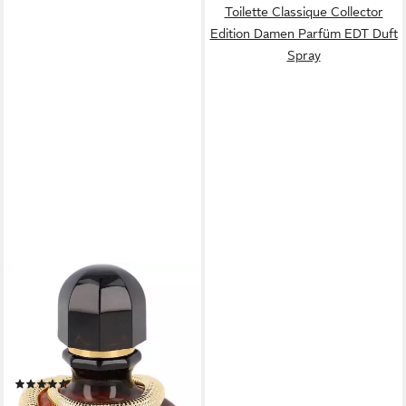
Toilette Classique Collector
Edition Damen Parfüm EDT Duft
Spray
PACO RABANNE
Eau de Parfum Paco Rabanne
Pure XS, Süßer Damenduft
mit Vanille, Ylang-Ylang und
Popcorn.
(98)
ab 55,83 €