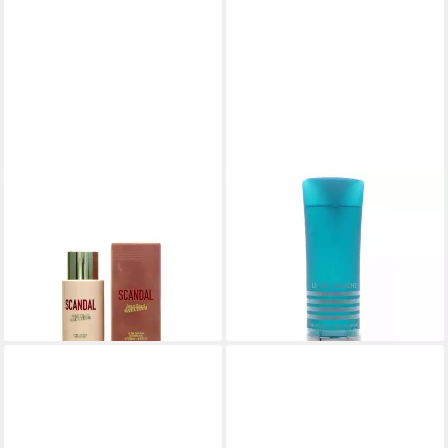
JEAN PAUL GAULTIER
JEAN PAUL GAULTIER
Körperpflegemittel Jean Paul
Duschgel Le Male, 1-tlg., 200
Gaultier Scandal Shower Gel
ml Duschgel
ab 30,66 €
200 ml
(153,30 €/ 1 l)
ab 23,00 €
lieferbar - in 2-3 Werktagen bei dir
(115,00 €/ 1 l)
lieferbar - in 2-3 Werktagen bei dir