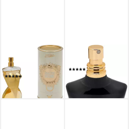
JEAN PAUL GAULTIER
JEAN PAUL GAULTIER
Eau de Parfum DIVINE, EDP
Eau de Parfum Le Male
mit selbstbewusster
Intense, mit Kardamon
(150)
Silhouette
ab 85,90 €
(48)
(1.145,33 €/ 1 l)
ab 83,90 €
lieferbar - in 3-4 Werktagen bei dir
(839,00 €/ 1 l)
leider ausverkauft