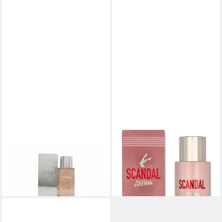
JEAN PAUL GAULTIER
JEAN PAUL GAULTIER
Duschgel Jean Paul Gaultier
Duschgel Scandal, 1-tlg., 200
Classique Bad- & Duschgel
ml Duschgel
33,40 €
39,60 €
(167,00 €/ 1 l)
(19,80 €/ 100 ml)
lieferbar in 2 Wochen
lieferbar - in 2-3 Werktagen bei dir