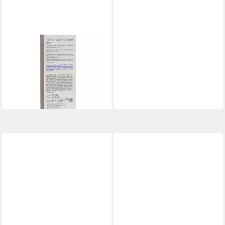
SHIATSU
Intimcreme Shiatsu - Penis
Power Creme, 1-tlg.,
Verzögerung
ab 16,99 €
(566,33 €/ 1 l)
lieferbar - in 3-4 Werktagen bei dir