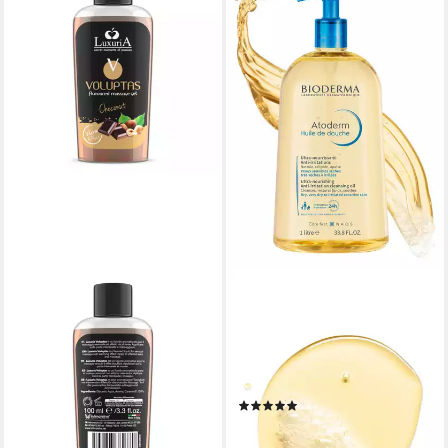
BIODERMA
Duschgel Atoderm Huile de
douche, pflegt intensiv, wirkt
nährend & lindert
Spannungsgefühle
(3)
26,90 €
(26,90 €/ 1 l)