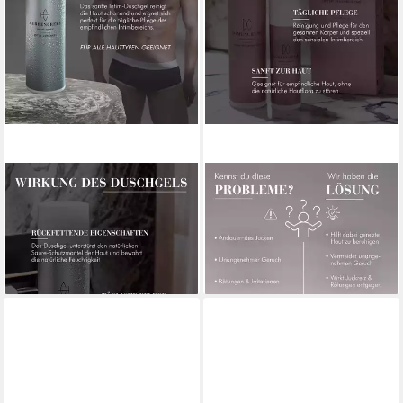
MW19 SKINCARE GMBH
MW19 SKINCARE GMBH
Duschgel Herrencreme
Duschgel Damencreme
Intimduschgel
Intimwaschlotion
13,99 €
13,99 €
(7,00 €/ 100 ml)
(7,00 €/ 100 ml)
lieferbar - in 4-5 Werktagen bei dir
lieferbar - in 4-5 Werktagen bei dir