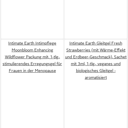
Intimate Earth Intimpflege
Intimate Earth Gleitgel Fresh
Moonbloom Enhancing
Strawberries (mit Wärme-Effekt
Wildflower Packung mit, 1-tlg.,
und Erdbeer-Geschmack), Sachet
stimulierendes Erregungsgel für
mit 3ml, 1-tlg., veganes und
Frauen in der Menopause
biologisches Gleitgel -
aromatisiert