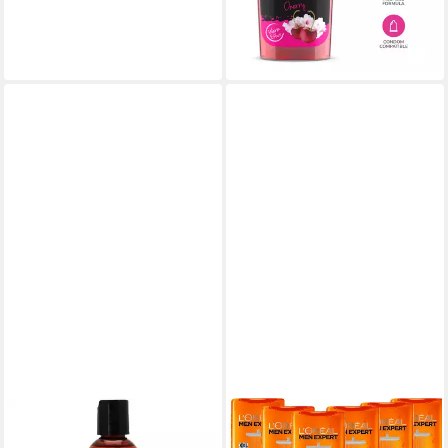
(149,50 €/ 1 l)
Wirkung, Essbares
-28%
Massagegel
lieferbar - in 4-5 Werktagen bei dir
INTIMATE EARTH
Gleit- und Massagegel Velvet