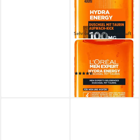
Sehr beliebt
Fast ausverkauft
L'ORÉAL PARIS MEN EXPERT
Duschgel Hydra Energy
Aufwach-Kick, 6-tlg., mit
Minze
(21)
17,94 €
(7,48 €/ 1 l)
lieferbar - in 1-2 Werktagen bei dir