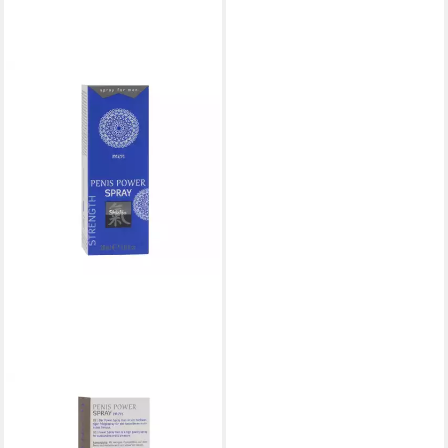
SHIATSU
Intimpflege Shiatsu - Penis
Power Spray, 1-tlg.