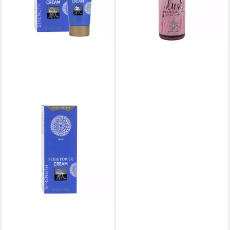
24,95 €
(207,92 €/ 1 l)
lieferbar - in 2-3 Werktagen bei dir