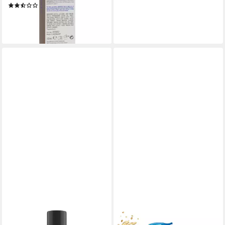
(3)
16,99 €
(566,33 €/ 1 l)
lieferbar - in 3-4 Werktagen bei dir