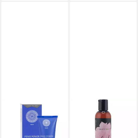
INTIMATE EARTH
Analgleitgel Plush, Flasche
mit, 1-tlg., veganes und
biologisches Anal-Gleitgel mit
Nelkenextrakt (entspannend)