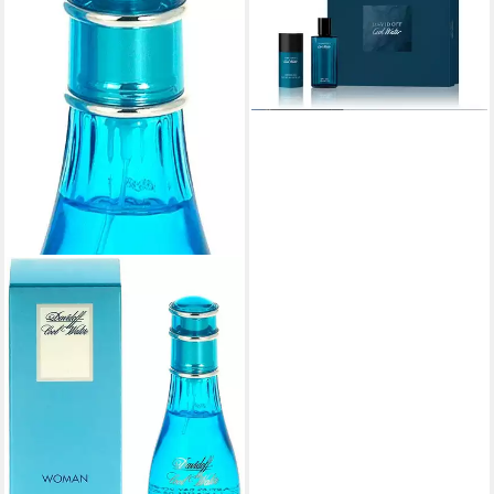
1-tlg.
89,00 €
UVP
119,00 €
-25%
lieferbar - in 6-7 Werktagen bei dir