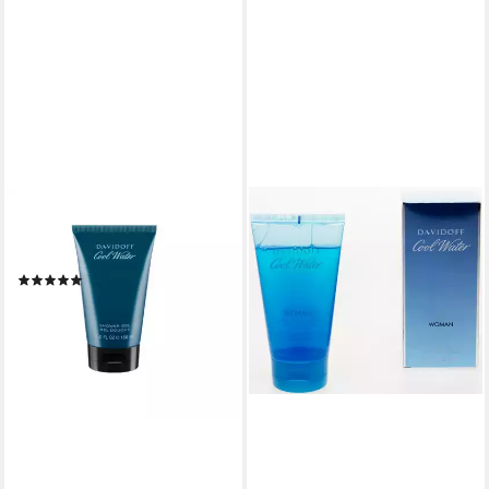
DAVIDOFF
Duschgel Cool Water, 1-tlg.,
150 ml Duschgel
(8)
ab 15,50 €
UVP
22,99 €
(10,33 €/ 100 ml)
-33%
lieferbar - in 5-6 Werktagen bei dir