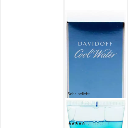
Sehr beliebt
DAVIDOFF
Duschgel Cool Water Women,
Zeitloser Duft
(51)