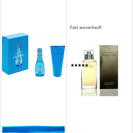
Fast ausverkauft
DAVIDOFF
Eau de Toilette Horizon,
Glasflakon, Parfüm EDT,
Herrenduft
(5)
ab 27,00 €
(21,60 €/ 100 ml)
lieferbar - in 2-3 Werktagen bei dir