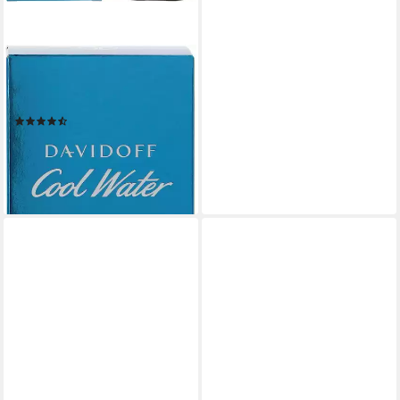
DAVIDOFF
Eau de Toilette Cool Water,
mit holzigem Charakter
(1207)
ab 27,43 €
UVP
59,00 €
(36,57 €/ 100 ml)
-54%
lieferbar - in 5-6 Werktagen bei dir