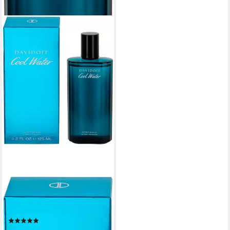
DAVIDOFF
After-Shave Cool Water, mit
frisch belebender Note
(402)
ab 21,69 €