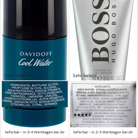
Sehr beliebt
Sehr beliebt
DAVIDOFF
BOSS
Deo-Stift Cool Water, mit
Duschgel BOSS BOTTLED
frisch belebender Note
SHOWER GEL, mit spritzig-
(52)
frischen Aromen
ab 11,99 €
UVP
24,00 €
(98)
(159,87 €/ 1 l)
20,00 €
-50%
(133,33 €/ 1 l)
lieferbar - in 3-4 Werktagen bei dir
lieferbar - in 2-3 Werktagen bei dir