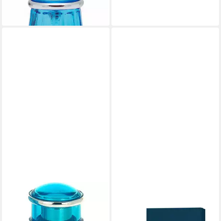
-45%
leider ausverkauft
DAVIDOFF
Eau de Toilette Cool Water
Eau de Toilette Geschenkset,