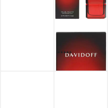
DAVIDOFF
Eau de Toilette HOT WATER,
mit maskuliner Eleganz
(232)
ab 26,90 €
(24,45 €/ 100 ml)
leider ausverkauft