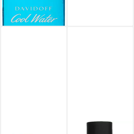
UVP
61,99 €
(17,35 €/ 100 ml)
-65%
leider ausverkauft
DAVIDOFF
Duft-Set Cool Water for Men