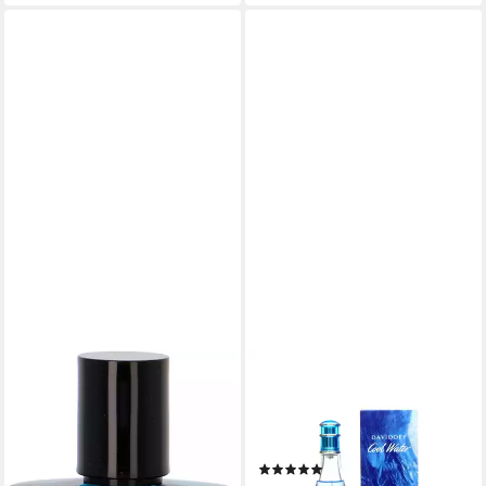
DAVIDOFF
Eau de Toilette Davidoff Cool
Water Woman Oceanic Eau de
Toilette 100 ml
(2)