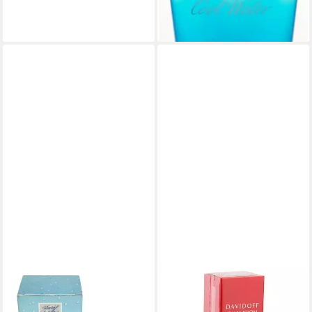
14,99 €
(99,93 €/ 1 l)
lieferbar - in 1-2 Werktagen bei dir
DAVIDOFF
Duschgel Davidoff Champion
Energy Hair & Body Shampoo