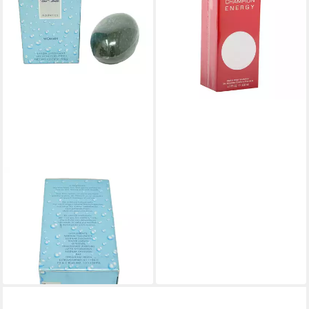
200ml
58,00 €
(290,00 €/ 1 l)
lieferbar - in 2-3 Werktagen bei dir
DAVIDOFF
Duschgel Davidoff Cool Water
Aquatics Woman Exfoliating
Loofah Seife 200g
49,00 €
(245,00 €/ 1 kg)
lieferbar - in 2-3 Werktagen bei dir