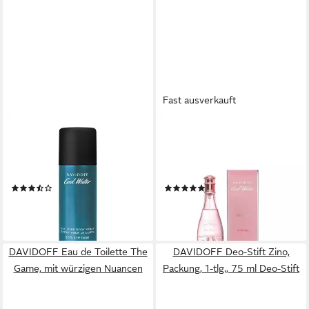
Fast ausverkauft
DAVIDOFF
DAVIDOFF
Deo-Spray Cool Water,
Eau de Toilette Davidoff Cool
Packung, 1-tlg., 150 ml Deo-
Water Sea Rose Eau de
Spray
Toilette 30 ml
(5)
(3)
ab 15,22 €
ab 13,00 €
(101,47 €/ 1 l)
(433,33 €/ 1 l)
lieferbar - in 2-3 Werktagen bei dir
lieferbar - in 2-3 Werktagen bei dir
DAVIDOFF Eau de Toilette The
DAVIDOFF Deo-Stift Zino,
Game, mit würzigen Nuancen
Packung, 1-tlg., 75 ml Deo-Stift