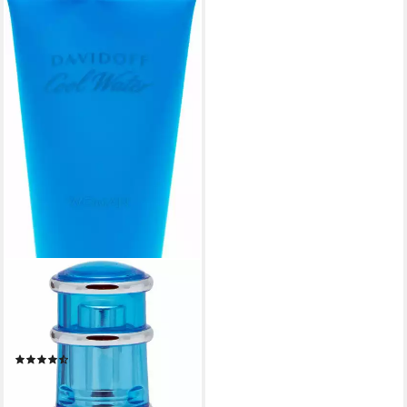
DAVIDOFF
Duft-Set Cool Water Woman,
2-tlg., mit frisch belebender
Note
(14)
ab 24,63 €
UVP
44,99 €
(21,42 €/ 100 ml)