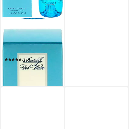
DAVIDOFF
Eau de Toilette COOL WATER
WOMAN, mit frisch
belebender Note
(588)
ab 21,19 €
(423,80 €/ 1 l)
lieferbar - in 8-10 Werktagen bei
dir