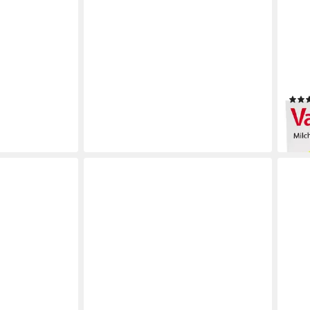
VAGI
Inti
Vagi
21,3
(3,06
liefe