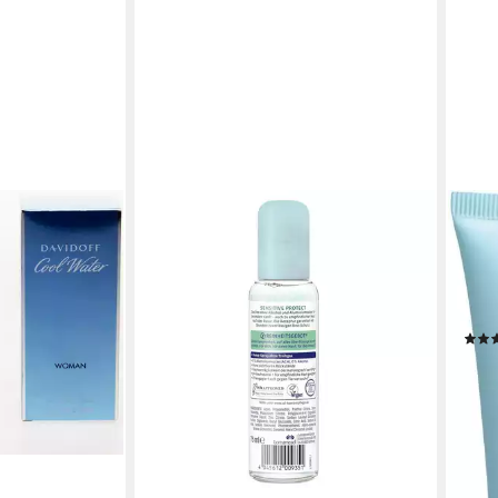
TONI
Dus
Show
und 
Haut
13,9
(13,99
leide