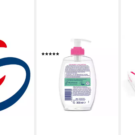
CD
Intimpflege
(1)
4,04 €
en bei dir
(13,47 €/ 1 l)
lieferbar - in 3-4 Werktagen bei dir