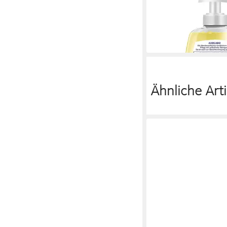
CD
Duschgel
2,60 €
(8,67 €/ 1 l)
lieferbar - in 3-4 Werktag
Ähnliche Arti