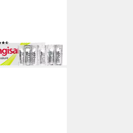
SAN
mpflege VAGISAN Milchsäure
nalzäpfchen, 7 St
(7)
9 €
 €/ 1 Stk)
rbar - in 3-4 Werktagen bei dir