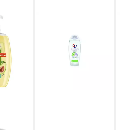
CD
CD
Duschgel
Dusc
2,96 €
11,9
(11,84 €/ 1 l)
(11,91
lieferbar - in 3-4 Werktagen bei dir
liefe