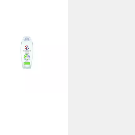
hgel
1 €
 €/ 1 l)
rbar - in 3-4 Werktagen bei dir