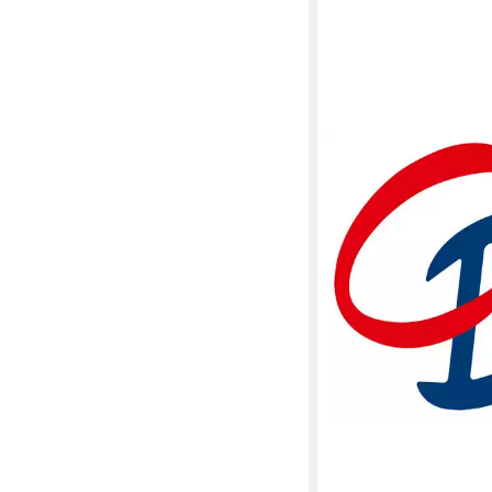
CD
Haarshampoo
2,96 €
(11,84 €/ 1 l)
lieferbar - in 3-4 Werktag