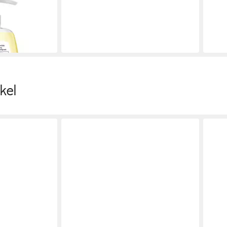
en bei dir
kel