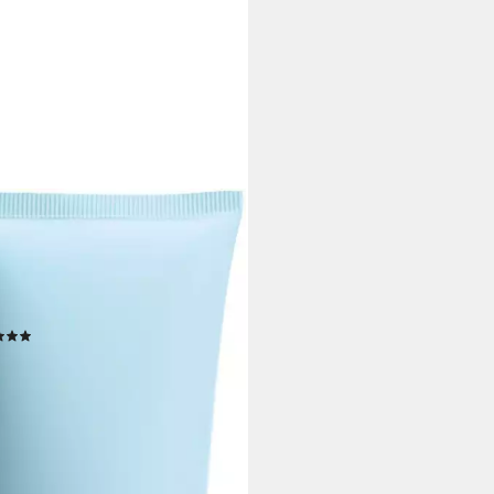
 GARD
chgel SEA SIDE WOMAN
er Gel, Mit floralen Akkorden
fruchtigen Noten, für alle
typen.
(2)
9 €
 €/ 1 l)
r ausverkauft