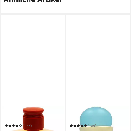
LAURA BIAGIOTTI
LAURA BIAGIOTTI
Eau de Toilette Roma Uomo
Eau de Toilette Laura
(473)
(189)
ab 32,13 €
ab 20,00 €