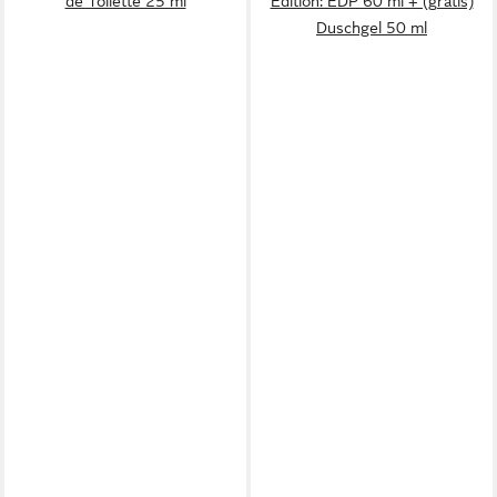
de Toilette 25 ml
Edition: EDP 60 ml + (gratis)
Duschgel 50 ml