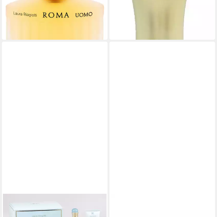
UVP
72,00 €
UVP
47,00 €
(42,84 €/ 100 ml)
(26,67 €/ 100 ml)
-55%
-57%
leider ausverkauft
in 3-4 Werktagen bei dir
LAURA BIAGIOTTI
LAURA BIAGIOTTI
Eau de Toilette Laura
Eau de Toilette Roma Rosa