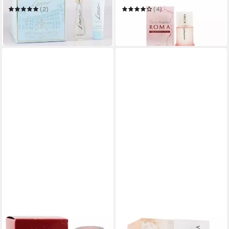
(2)
(4)
18,35 €
150,00 €
in 2-3 Werktagen bei dir
(600,00 €/ 100 ml)
leider ausverkauft
LAURA BIAGIOTTI
LAURA BIAGIOTTI
Eau de Toilette Roma
Eau de Toilette Roma Fiori