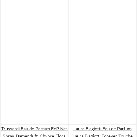
Trussardi Eau de Parfum EdP Nat.
Laura Biagiotti Eau de Parfum
Spray, Damenduft, Chypre Floral
Laura Biagiotti Forever Touche