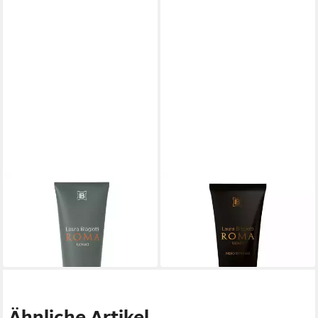
LAURA BIAGIOTTI
LAURA BIAGIOTTI
Duschgel Roma Uomo
Duschpflege Roma Uomo
13,00 €
Nero Estremo Shower Gel
(32,50 €/ 1 l)
16,99 €
in 3-4 Werktagen bei dir
(16,99 €/ 1 l)
in 3-4 Werktagen bei dir
Ähnliche Artikel