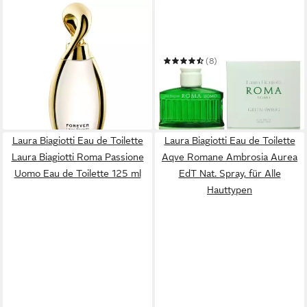
LAURA BIAGIOTTI
LAURA BIAGIOTTI
Eau de Parfum Forever Gold
Eau de Toilette Roma Uomo
ab 26,44 €
Green Swing
(440,67 €/ 1 l)
(8)
lieferbar in 3 Wochen
ab 40,18 €
UVP
100,00 €
(32,14 €/ 100 ml)
-60%
in 5-6 Werktagen bei dir
Laura Biagiotti Eau de Toilette
Laura Biagiotti Eau de Toilette
Laura Biagiotti Roma Passione
Aqve Romane Ambrosia Aurea
Uomo Eau de Toilette 125 ml
EdT Nat. Spray, für Alle
Hauttypen