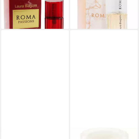
Passione 25 ml
Bianchi
64,99 €
ab 26,99 €
(2.599,60 €/ 1 l)
(1.079,60 €/ 1 l)
in 3-4 Werktagen bei dir
in 3-4 Werktagen bei dir
LAURA BIAGIOTTI
LAURA BIAGIOTTI