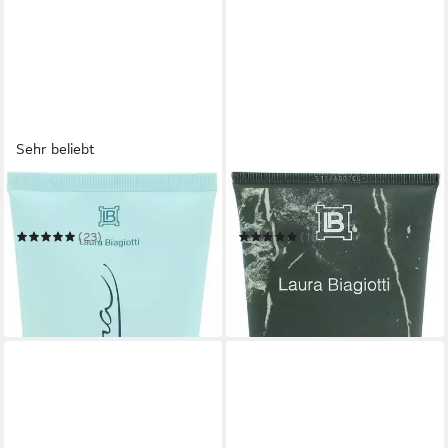
Sehr beliebt
LAURA BIAGIOTTI
LAURA BIAGIOTTI
Duschgel Laura
Duschgel Roma Uoma
(23)
(18)
ab 11,99 €
ab 10,99 €
UVP
27,54 €
UVP
15,49 €
(79,93 €/ 1 l)
(54,95 €/ 1 l)
-56%
-29%
in 2-3 Werktagen bei dir
in 2-3 Werktagen bei dir