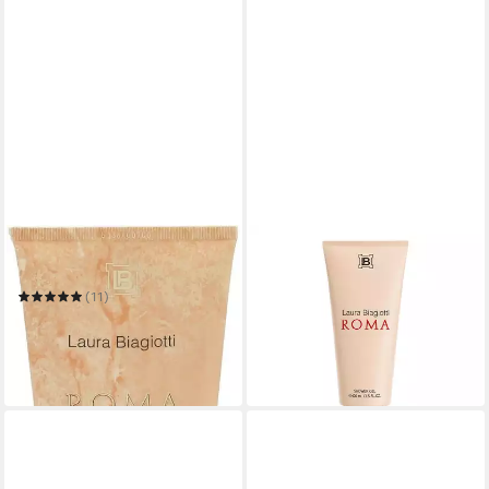
LAURA BIAGIOTTI
LAURA BIAGIOTTI
Duschgel Roma
Duschgel Roma
12,50 €
(11)
(31,25 €/ 1 l)
ab 11,99 €
UVP
15,49 €
in 3-4 Werktagen bei dir
(79,93 €/ 1 l)
-23%
in 2-3 Werktagen bei dir