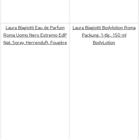
Laura Biagiotti Eau de Parfum
Laura Biagiotti Bodylotion Roma
Roma Uomo Nero Estremo EdP
Packung, 1-tlg., 150 ml
Nat. Spray, Herrenduft, Fougère
BodyLotion