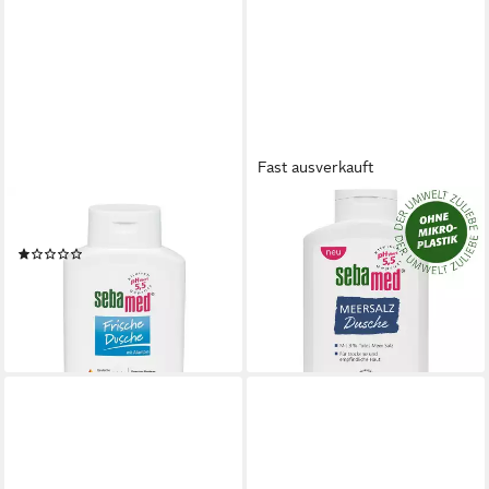
Fast ausverkauft
SEBAMED
SEBAMED
Duschpflege
Duschgel Sebamed Meersalz
(1)
Dusche, Mit Totes Meer Salz
5,95 €
Mineralien 400ml
(14,88 €/ 1 l)
9,79 €
lieferbar - in 3-4 Werktagen bei dir
(2,45 €/ 100 ml)
lieferbar - in 4-5 Werktagen bei dir