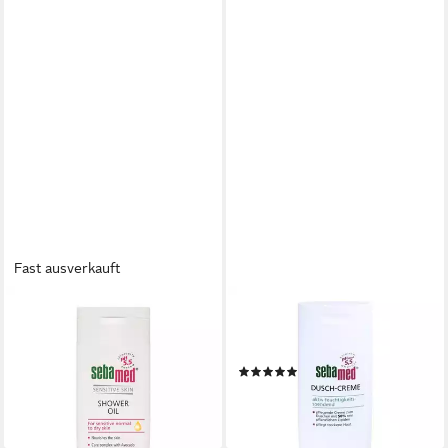
Fast ausverkauft
SEBAMED
SEBAPHARMA GMBH & CO.KG
Duschpflege Duschöl
Duschgel SEBAMED
15,38 €
Duschcreme, 200 ml
(76,90 €/ 1 l)
(2)
lieferbar - in 9-11 Werktagen bei
ab 5,20 €
dir
(26,00 €/ 1 l)
lieferbar - in 3-4 Werktagen bei dir