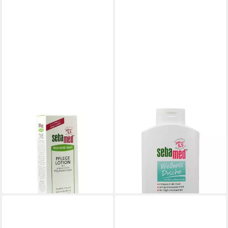
SEBAPHARMA GMBH & CO.KG
SEBAMED
Körperlotion SEBAMED
Duschgel Wellness Dusche
Trockene Haut Pflege Lotion,
400ml pH-Wert 5,5
11,39 €
200 ml
(28,48 €/ 1 l)
5,85 €
lieferbar - in 3-4 Werktagen bei dir
(29,25 €/ 1 l)
lieferbar - in 3-4 Werktagen bei dir