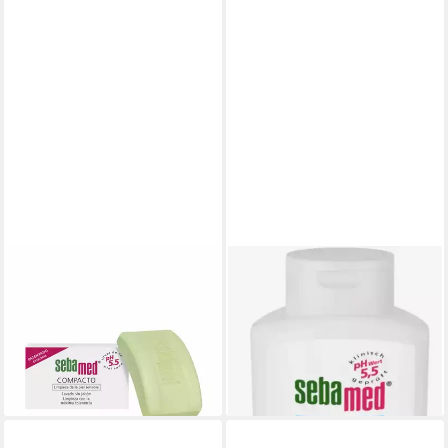
SEBAMED
SEBAMED
Feste Duschseife
Duschpflege Duschgel Fresh
COMPACTO pastilla sin jabón
Shower Gel for Sensitive and
piel sensible r
Damaged Skin
16,59 €
9,49 €
(110,60 €/ 1 kg)
(4,75 €/ 100 ml)
lieferbar in 2 Wochen
lieferbar - in 2-3 Werktagen bei dir