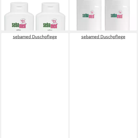
Duschbad
Duschpflege
13,52 €
14,17 €
(16,90 €/ 1 l)
(35,43 €/ 1 l)
lieferbar - in 3-4 Werktagen bei dir
lieferbar - in 3-4 Werktagen bei dir
sebamed Duschpflege
sebamed Duschpflege