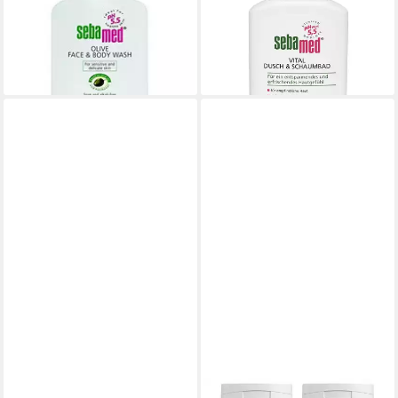
5,95 €
Wash
(14,88 €/ 1 l)
ab 9,49 €
lieferbar - in 3-4 Werktagen bei dir
(47,45 €/ 1 l)
lieferbar - in 9-11 Werktagen bei
dir
SEBAMED
SEBAMED