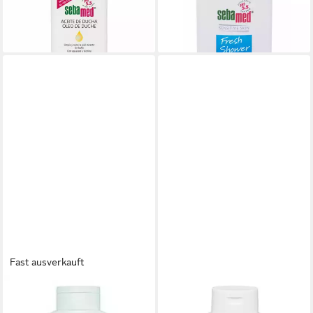
(69,55 €/ 1 l)
26,26 €
lieferbar - in 9-11 Werktagen bei
(52,52 €/ 1 l)
dir
lieferbar in 2 Wochen
Fast ausverkauft
SEBAMED
SEBAMED
Duschgel Olive Face & Body
Duschbad