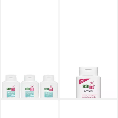
SEBAMED
SEBAMED
Duschpflege
Duschpflege
11,36 €
10,49 €
(18,93 €/ 1 l)
(26,23 €/ 1 l)
lieferbar - in 3-4 Werktagen bei dir
lieferbar - in 3-4 Werktagen bei dir