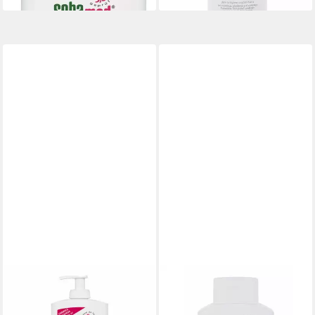
SEBAMED
SEBAMED
Duschgel Reinigendes
Duschgel Wash
13,91 €
Duschöl