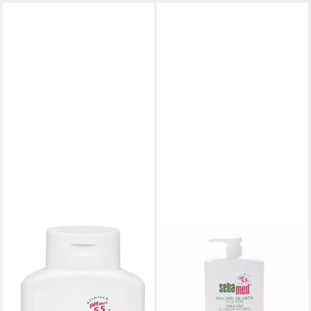
SEBAMED
SEBAMED
Duschpflege Duschpflege
Duschgel Flüssigwaschmittel
9,49 €
für Gesicht und Körper
(4,75 €/ 100 ml)
31,24 €
lieferbar - in 2-3 Werktagen bei dir
(31,24 €/ 1 l)
lieferbar in 2 Wochen