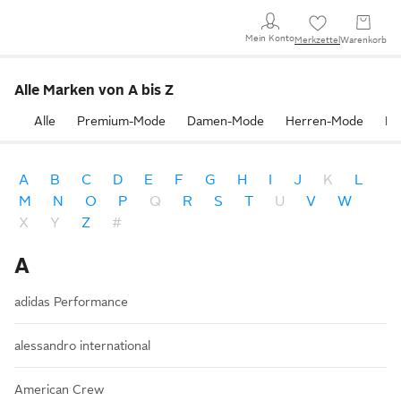
Mein Konto
Merkzettel
Warenkorb
Alle Marken von A bis Z
Alle
Premium-Mode
Damen-Mode
Herren-Mode
Ba
A
B
C
D
E
F
G
H
I
J
K
L
M
N
O
P
Q
R
S
T
U
V
W
X
Y
Z
#
A
adidas Performance
alessandro international
American Crew