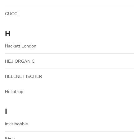
GUCCI
H
Hackett London
HEJ ORGANIC
HELENE FISCHER
Heliotrop
I
invisibobble