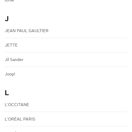
iUnik
J
JEAN PAUL GAULTIER
JETTE
Jil Sander
Joop!
L
L'OCCITANE
L'ORÉAL PARIS