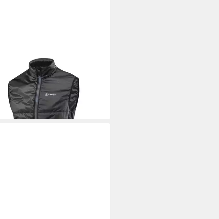
FLER
Funktionsweste Westen M
 PL60 (1-tlg)
90 €
UVP
180,00 €