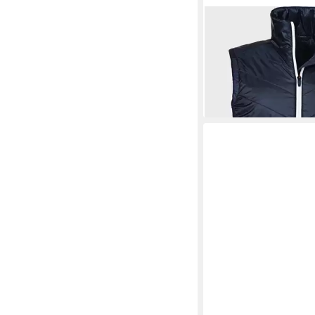
SCHÖFFEL
Funktions
Vest Stams L
136,99 €
UVP
149,95 €
-9%