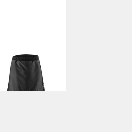
FLER
Funktionsweste W SKIRT
0
99 €