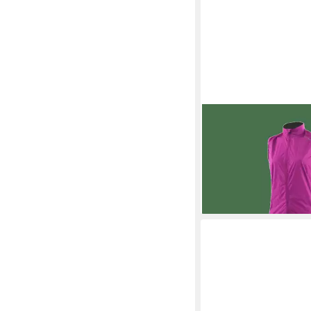
LÖFFLER
Funktionsw
VEST CF WPM POCK
99,99 €
UVP
119,99 €
-17%