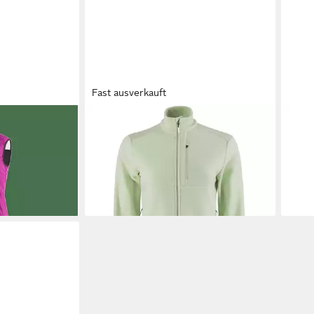
Fast ausverkauft
este W BIKE
LÖFFLER
Funktionsweste Weste W
LÖF
ET
MIDJACKET FLEECE (1-tlg)
PL6
119,99 €
109,
UVP
149,99 €
-20%