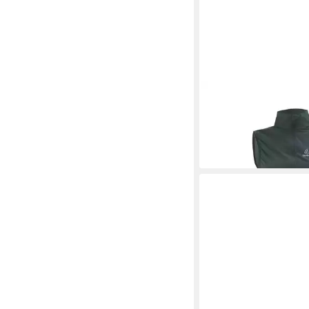
LÖFFLER
Outdoorjack
VEST ASSL Damen
112,99 €