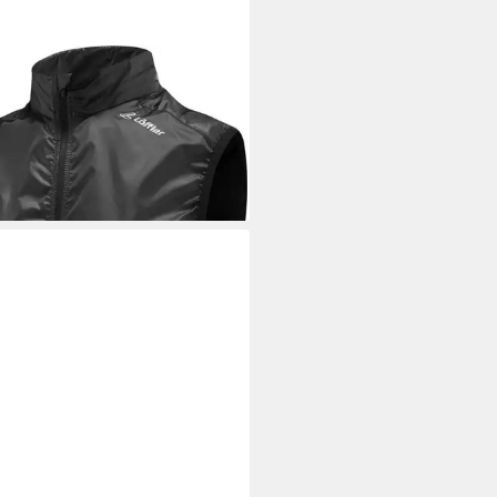
FLER
Softshellweste W BIKE
T WINDSHELL BLACK
9 €