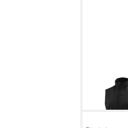
LÖFFLER
Kurzweste 
CF WPM POCKET
112,31 €
UVP
129,99 €
-14%