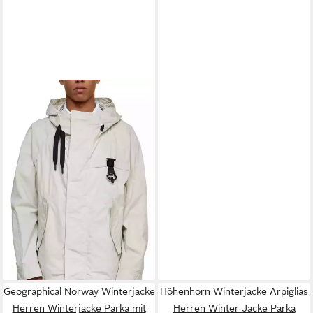
MONCLER
Allwetterjacke
Genius x Craig Green Wind
902,50 €
Hancock Parka Technischen
UVP
1.495,00 €
Gewebemix in dichter Webart
-40%
Geographical Norway Winterjacke
Höhenhorn Winterjacke Arpiglias
Herren Winterjacke Parka mit
Herren Winter Jacke Parka