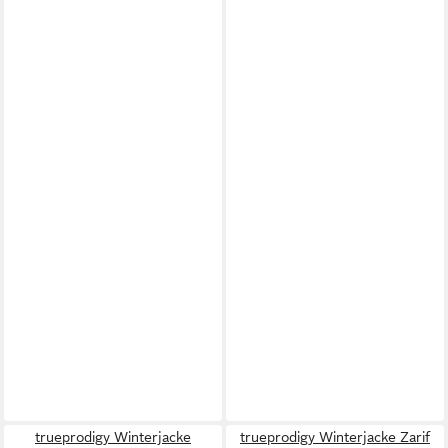
trueprodigy Winterjacke
trueprodigy Winterjacke Zarif