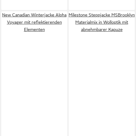
New Canadian Winterjacke Alpha
Milestone Steppjacke MSBrooklyn
Voyager mit reflektierenden
Materialmix in Wolloptik mit
Elementen
abnehmbarer Kapuze