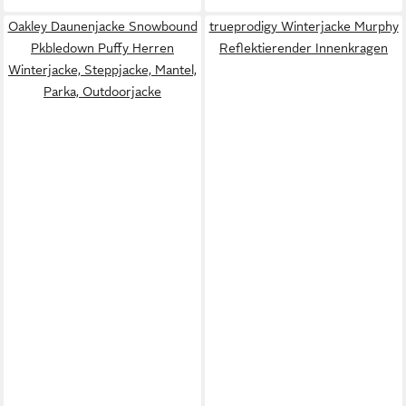
Oakley Daunenjacke Snowbound
trueprodigy Winterjacke Murphy
Pkbledown Puffy Herren
Reflektierender Innenkragen
Winterjacke, Steppjacke, Mantel,
Parka, Outdoorjacke