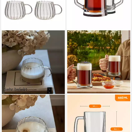
Sehr beliebt
ZOHA
PASABAHCE
Glas Riffle Cup 400ml für
Gläser-Set Pub Bierkrug, 2-
Kalt- & Heißgetränke,
tlg., Glas, 2er Set, 660ml, ideal
Spülmaschinenfest, Stilvoll, 4-
für Bier, Radler, Softdrinks &
tlg., Borosilikatglas,
Mixgetränke