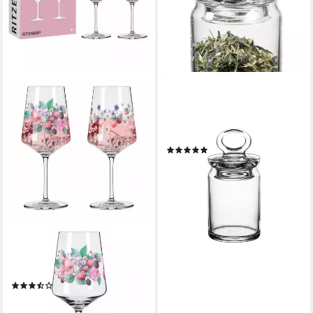
PASABAHCE
Vorratsglas Vorratsglas
Lebensmittelglas 240 ml mit
Deckel
(1)
7,95 €
9,95 €
-20%
lieferbar - in 4-5 Werktagen bei dir
RITZENHOFF
Aperitifglas Sommersonett,
Kristallglas
(2)
21,26 €
UVP
39,90 €