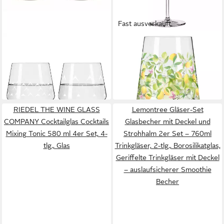
Fast ausverkauft
RITZENHOFF
RITZENHOFF
Glas Delights
Aperitifglas Sommertau
ab 16,95 €
ab 22,75 €
UVP
22,95 €
lieferbar - in 2-3 Werktagen bei dir
-26%
lieferbar - in 2-3 Werktagen bei dir
RIEDEL THE WINE GLASS
Lemontree Gläser-Set
COMPANY Cocktailglas Cocktails
Glasbecher mit Deckel und
Mixing Tonic 580 ml 4er Set, 4-
Strohhalm 2er Set – 760ml
tlg., Glas
Trinkgläser, 2-tlg., Borosilikatglas,
Geriffelte Trinkgläser mit Deckel
– auslaufsicherer Smoothie
Becher