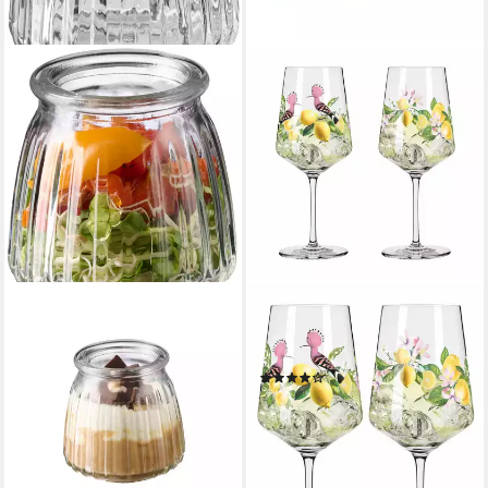
APS
RITZENHOFF
Vorratsglas Gourmetgläser
Aperitifglas Sommertau
12er Set, Ø 6,5 cm, Höhe 7
Limoncello
(4)
cm, 120 ml, Glas, (Set, 12-tlg),
ab 19,95 €
UVP
39,90 €
Glas (ohne Deckel)
-50%
9,99 €
UVP
15,99 €
lieferbar - in 2-3 Werktagen bei dir
-38%
lieferbar - in 3-4 Werktagen bei dir