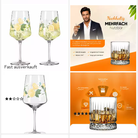
Fast ausverkauft
RITZENHOFF
PASABAHCE
Aperitifglas Sommertau
Gläser-Set Elysia Whiskeyglas,
Limoncello
6-tlg., Glas, 12er Set, 210ml,
(1)
ideal für Whisky, Bourbon
ab 21,26 €
UVP
39,90 €
oder Cocktails
-47%
(2)
lieferbar - in 2-3 Werktagen bei dir
44,59 €
lieferbar - in 5-6 Werktagen bei dir