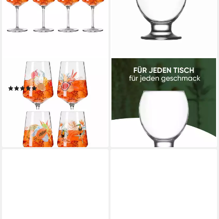
RITZENHOFF
LAV
Aperitifglas Sommerrausch
Gläser-Set Nectar, 6-tlg., Glas,
(1)
6er Set, 280ml, ideal für
ab 45,90 €
UVP
91,80 €
Wasser, Saft, Softdrinks oder
-50%
Cocktails
lieferbar - in 2-3 Werktagen bei dir
18,71 €
lieferbar - in 5-6 Werktagen bei dir