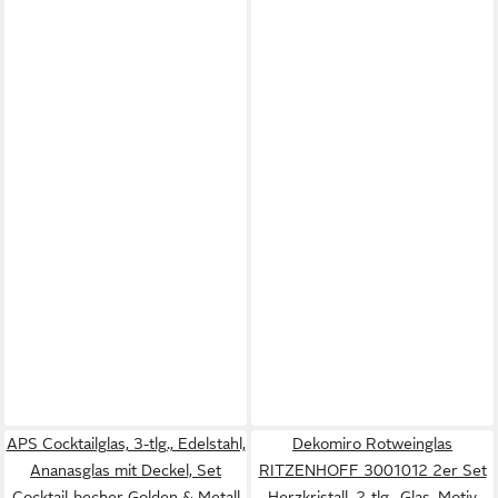
APS Cocktailglas, 3-tlg., Edelstahl,
Dekomiro Rotweinglas
Ananasglas mit Deckel, Set
RITZENHOFF 3001012 2er Set
Cocktail-becher Golden & Metall
Herzkristall, 2-tlg., Glas, Motiv