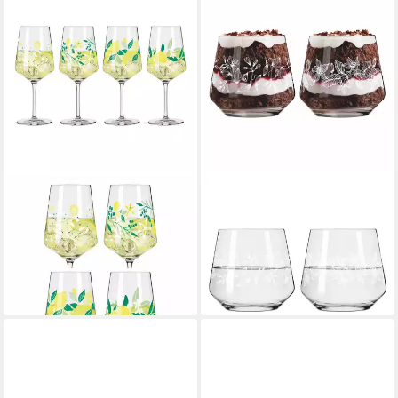
RITZENHOFF
RITZENHOFF
Aperitifglas Sommertau
Glas Delights
ab 16,95 €
Limoncello
UVP
22,95 €
ab 45,90 €
UVP
91,80 €
-26%
lieferbar - in 2-3 Werktagen bei dir
-50%
lieferbar - in 2-3 Werktagen bei dir