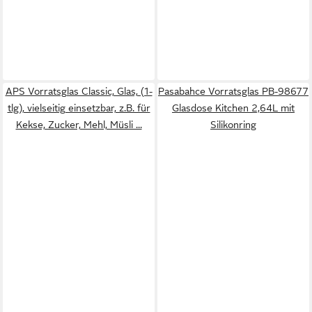
APS Vorratsglas Classic, Glas, (1-
Pasabahce Vorratsglas PB-98677
tlg), vielseitig einsetzbar, z.B. für
Glasdose Kitchen 2,64L mit
Kekse, Zucker, Mehl, Müsli ...
Silikonring