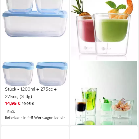
PASABAHCE
JENAER GLAS
Vorratsglas Snow Box
Becher Gourmet Food &
Aufbewahrungsset Deckel, 3
Drinks Hot'n Cool,
Stück - 1200ml + 275cc +
Borosilikatglas, 150 ml / h:
275cc, (3-tlg)
102 mm
14,95 €
28,42 €
19,95 €
lieferbar - in 2-3 Werktagen bei dir
-25%
lieferbar - in 4-5 Werktagen bei dir