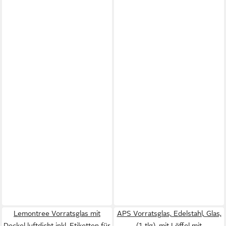
Lemontree Vorratsglas mit
APS Vorratsglas, Edelstahl, Glas,
Deckel luftdicht inkl. Etiketten für
(1-tlg), mit Löffel mit