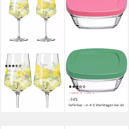
RITZENHOFF
PASABAHCE
Aperitifglas Sommertau
Vorratsglas 4x 310ml
(3)
Glasschalen mit Deckel
32,95 €
Puddingschalen
lieferbar - in 2-3 Werktagen bei dir
Dessertschalen, (4-tlg)
(2)
11,95 €
17,99 €
-34%
lieferbar - in 4-5 Werktagen bei dir