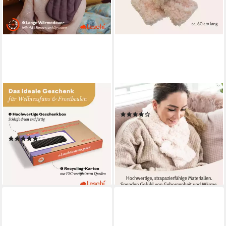
LESCHI
HABIBI PLUSH
Wärmekissen mit 8 Kammern,
Hirsekissen
(2)
Körnerkissen für Nacken,
ab 25,99 €
UVP
29,99 €
Schultern und Hals, Rechteck
-13%
(1)
lieferbar - in 3-4 Werktagen bei dir
24,90 €
lieferbar - in 2-3 Werktagen bei dir