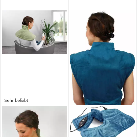
Sehr beliebt
HYDAS
HYDAS
Heizkissen für
Heizkissen für Nacken,
Nacken/Schulter mit extra
Schulter und Rücken, extra
hohem, beheiztem Nackenteil,
lang und anschmiegsam,