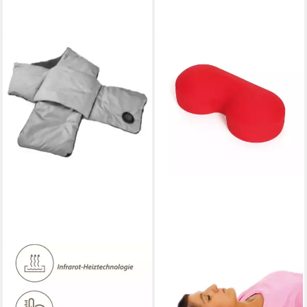
ADDLIVING
TOGU
Schulter-/Nacken-Heizkissen
Wärmekissen Togu Relax Nex
3253 kabellos, faltbar,
Termo Wärme-Nackenkissen
54,99 €
Infrarot-Heiztechnologie, 3