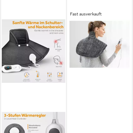
Fast ausverkauft
SANITAS
Schulter-/Nacken-Heizkissen
Schulterheizkissen
Nackenwärmer Wärmkissen
SHK 50 6 Stufen 90min grau
22,99 €
lieferbar - in 3-4 Werktagen bei dir
SINNLEIN
Heizkissen sinnlein Heizkissen
elektrisch Wärmekissen