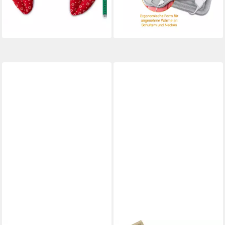
25,90 €
41,85 €
der Mikrowelle und im
lieferbar - in 2-3 Werktagen bei dir
lieferbar - in 6-7 Werktagen bei dir
Backofen