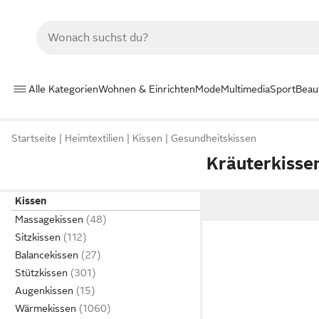
Alle Kategorien
Wohnen & Einrichten
Mode
Multimedia
Sport
Beau
Startseite
Heimtextilien
Kissen
Gesundheitskissen
Kräuterkisse
Kissen
Massagekissen
Sitzkissen
Balancekissen
Stützkissen
Augenkissen
Wärmekissen