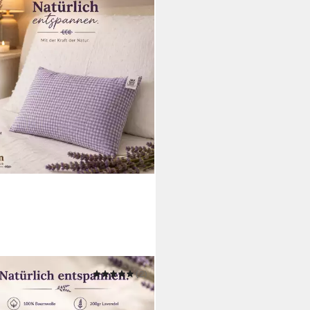
 & KERN
(2)
FAKTUR
ndelkissen 20x30 cm
issen, 200 g Lavendel, 100 %