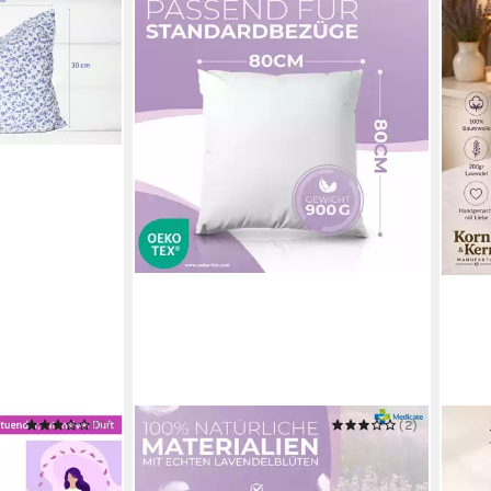
(1)
MEDICATE
(2)
KORN
MANU
rger
Lavendelkissen Medicate Lavendel
Lave
 Weiß-Blau
Kopfkissen 80x80 cm
Duftk