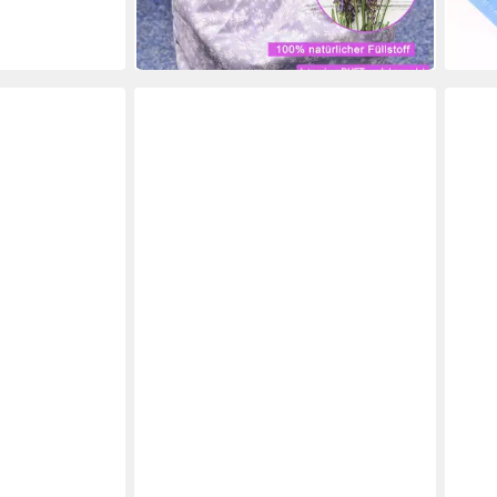
in 3-4
-15%
in 3-4 Werktagen bei dir