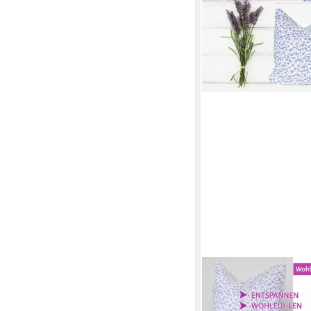
DR. BERGER LIVING
Lavendelkissen Dr. Be
Lavendelblütenkissen