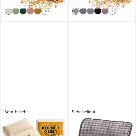
100% Kirschkerne - Bezug:
lieferbar - in 3-4 Werktagen bei dir
lieferbar - in 3-4 Werktagen bei dir
100% Baumwolle
+8
+11
Sehr beliebt
Sehr beliebt
STRAUSS HOME
HEIMWERT
Wärmekissen Körnerkissen
Heizkissen Wärmekissen