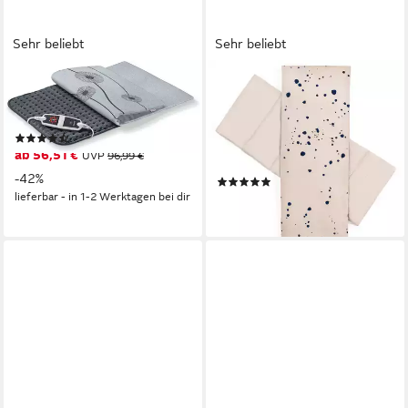
Sehr beliebt
Sehr beliebt
BEURER
BLUMTAL
Heizkissen HK 125, 3-tlg., XXL
Wärmekissen Körnerkissen
Cosy
aus Baumwolle - aus
(106)
Weizenkörnern, für Rücken
ab 56,51 €
UVP
96,99 €
und Nacken, 50 x 20 cm
-42%
(48)
lieferbar - in 1-2 Werktagen bei dir
11,99 €
lieferbar - in 2-3 Werktagen bei dir