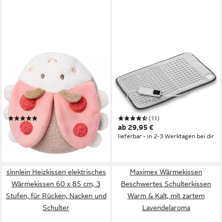
FEHN
MEDISANA
Wärmekissen Classic Stars,
Heizkissen HP 700, XXL
Garden Dreams Käfer, mit
Größe, 9 Stufen,
entnehmbarem
Überhitzungsschutz, autom.
Wärme-/Kältesäckchen
Abschaltung, waschbar
(14)
(11)
13,42 €
ab 29,95 €
UVP
17,99 €
lieferbar - in 2-3 Werktagen bei dir
-25%
lieferbar - in 2-3 Werktagen bei dir
sinnlein Heizkissen elektrisches
Maximex Wärmekissen
Wärmekissen 60 x 85 cm, 3
Beschwertes Schulterkissen
Stufen, für Rücken, Nacken und
Warm & Kalt, mit zartem
Schulter
Lavendelaroma