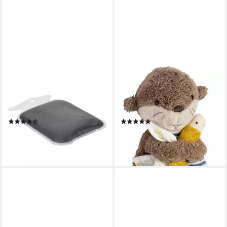
MEDOSAN
FEHN
Wärmekissen Wärmflasche
Wärmekissen Otter Theo, mit
mit Naturmoor, auch als
entnehmbarem Wärme- /
Kältekissen verwendbar
Kältesäckchen
(5)
(5)
14,95 €
13,06 €
UVP
19,99 €
lieferbar - in 3-4 Werktagen bei dir
-35%
lieferbar - in 2-3 Werktagen bei dir