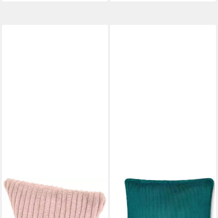
AMILIAN
BEURER
Wärmekissen 22x22 cm -
Heizkissen HK 77 Heaty,
Kirschkernkissen für
kabellos, Stylisches Design mit