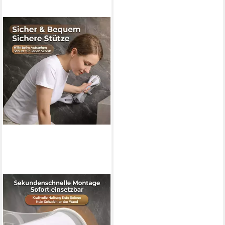
JASLIFE
Haltegriff Sauggriff 28cm
ohne Bohren, Haltegriff für
Senioren rutschfest Bad WC,