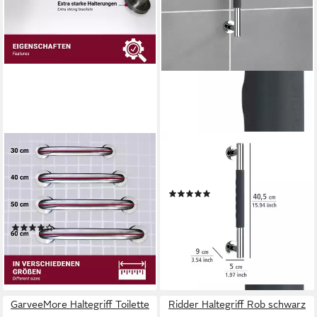
HOOZ
WENKO
Haltegriff Haltegriff für
Wandgriff Secura 40,5 cm,
Dusche & Badewanne aus
belastbar bis 120 kg
(5)
rostfreiem Edelstahl,
ab 45,39 €
UVP
61,49 €
belastbar bis 110 kg, 30 cm
-26%
(1)
lieferbar - in 3-4 Werktagen bei dir
ab 18,90 €
UVP
23,90 €
-21%
lieferbar - in 2-3 Werktagen bei dir
GarveeMore Haltegriff Toilette
Ridder Haltegriff Rob schwarz