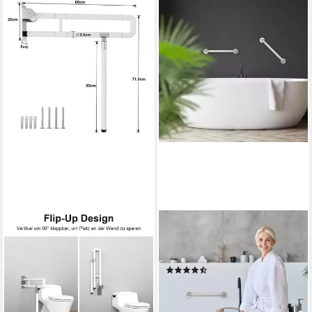
CLANMACY
RELAXDAYS
Haltegriff Wandstützgriff
Haltegriff 2er Set Haltegriffe
Aufstehhilfe Stützgriff
aus Edelstahl
(10)
Toilette Klappgriff Handgriff
22,99 €
UVP
39,99 €
50,97 €
UVP
101,94 €
-43%
-50%