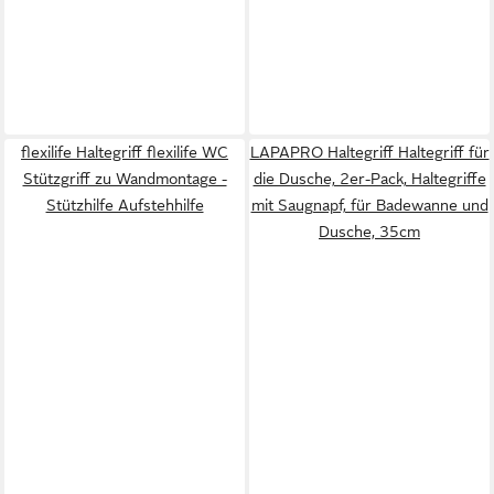
flexilife Haltegriff flexilife WC
LAPAPRO Haltegriff Haltegriff für
Stützgriff zu Wandmontage -
die Dusche, 2er-Pack, Haltegriffe
Stützhilfe Aufstehhilfe
mit Saugnapf, für Badewanne und
Dusche, 35cm