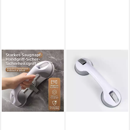
FELIXLEO
Haltegriff Grauer Saugnapf
Handlauf Rutschgriff für
Badewanne Glastür Wand
ab 20,99 €
UVP
26,45 €
-21%
lieferbar in 3 Wochen