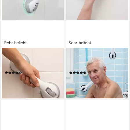
Sehr beliebt
Sehr beliebt
RELAXDAYS
RELAXDAYS
Haltegriff Sauggriff 2er Set,
Haltegriff 2 Haltegriffe mit
belastbar bis 70 kg
Saugnapf
(99)
(56)
19,99 €
17,99 €
UVP
39,99 €
UVP
39,99 €
-50%
-55%
lieferbar - in 2-3 Werktagen bei dir
lieferbar - in 2-3 Werktagen bei dir