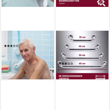
RELAXDAYS
HOOZ
Haltegriff mit Saugnapf
Haltegriff Haltegriff für
(4)
Dusche & Badewanne in
14,99 €
UVP
29,99 €
verschiedenen Längen -
-50%
Edelstahl, belastbar bis 110
lieferbar - in 2-3 Werktagen bei dir
(5)
kg, 30 cm
ab 16,90 €
lieferbar - in 2-3 Werktagen bei dir