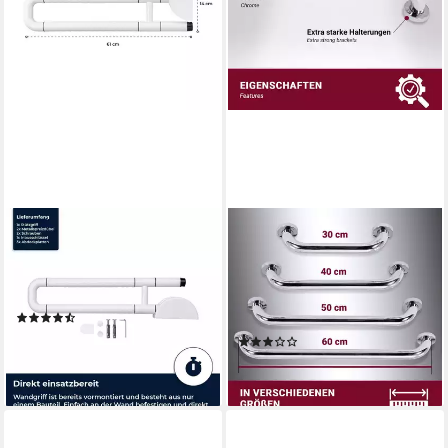
FLEXILIFE
HOOZ
Haltegriff Klappbarer Toiletten
Haltegriff Haltegriff für
Stützgriff zur Wandmontage
Dusche & Badewanne in
belastbarer
verschiedenen Längen -
(2)
Edelstahl, belastbar bis 110
59,95 €
(5)
kg, 30 cm
lieferbar - in 3-4 Werktagen bei dir
ab 16,90 €
lieferbar - in 2-3 Werktagen bei dir