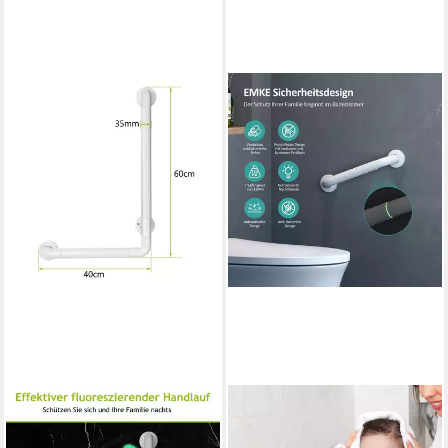
CLANMACY
EMKE
Haltegriff Badewannengriff
Haltegriff mit Nylon-