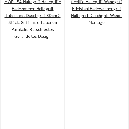
MOPUEA Haltegriff Haltegriffe
flexilife Haltegriff Wandgriff
Badezimmer-Haltegriff
Edelstahl Badewannengriff
Rutschfest Duschgriff 30cm 2
Haltegriff Duschgriff Wand-
Stück, Griff mit erhabenen
Montage
Partikeln, Rutschfestes
Gerändeltes Design