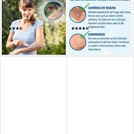
BEURER
EVOLSIN
Insektenstichheiler BiteX 60
Warzen-Behandlungsstift
Original, 3-tlg.,
Evolsin – Anti Warzen Stift
Medizinprodukt
gegen Warzen
(182)
(7)
ab 23,99 €
16,95 €
UVP
35,99 €
(565,00 €/ 100 ml)
-33%
lieferbar - in 4-5 Werktagen bei dir
lieferbar - in 1-2 Werktagen bei dir