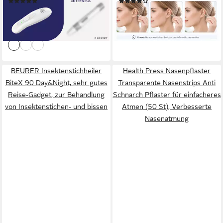
(13)
(7)
Wärmeanwendung, bis zu
rostfreies
21,97 €
8,99 €
UVP
29,97 €
UVP
19,99 €
200 Anwendungen pro
Ohrreinigungswerkzeug
-27%
-55%
Ladung, ohne Chemie
lieferbar - in 4-5 Werktagen bei dir
lieferbar - in 4-5 Werktagen bei dir
BEURER Insektenstichheiler
Health Press Nasenpflaster
BiteX 90 Day&Night, sehr gutes
Transparente Nasenstrips Anti
Reise-Gadget, zur Behandlung
Schnarch Pflaster für einfacheres
von Insektenstichen- und bissen
Atmen (50 St), Verbesserte
Nasenatmung