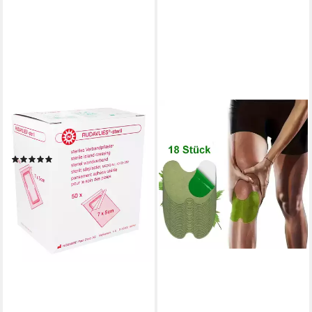
NOBAMED
Wundpflaster Rudavlies-steril
Verbandpflaster 50 Stück
(12)
ab 11,09 €
(0,22 €/ 1 Stk)
lieferbar - in 3-4 Werktagen bei dir