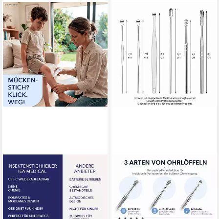
IEA MEDICAL
COOL-I ®
Insektenstichheiler CH3000B
Ohrenreiniger Edelstahl
USB-C - Medizinprodukt,
Ohrenreiniger Set – 6-
wiederaufladbar, 2
teiliges, 6-tlg.,
Programme,
wiederverwendbares &