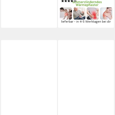
(25)
St), wärmend, zur
ab 14,95 €
UVP
19,95 €
Schmerzlinderung
(0,83 €/ 1 Stk)
-25%
lieferbar - in 4-5 Werktagen bei dir