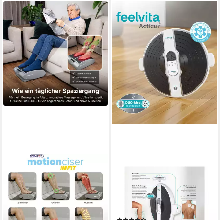
DR-HO'S
GENIUS
Fußmassagegerät
EMS-Fußmassage-Gerät
MotionCiser mit
Feelvita Acticur EMS-
Wärmefunktion,
Durchblutungsstimulator,
Vibrationsfunktion und
kabellos, (Set 11-tlg),