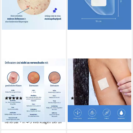
EVOLSIN
FLEXEO
Warzen-Behandlungsstift
Wundpflaster wasserfest (20
Evolsin® Dellwarzen Mittel I
St), transparent 10x10cm,
Sanfte & Effektive Dellwarzen
effektive Wundabdeckung,
Behandlung
Duschpflaster
(2)
(5)
14,95 €
9,99 €
UVP
17,95 €
(299,00 €/ 100 ml)
lieferbar - in 4-5 Werktagen bei dir
-17%
lieferbar - in 4-5 Werktagen bei dir