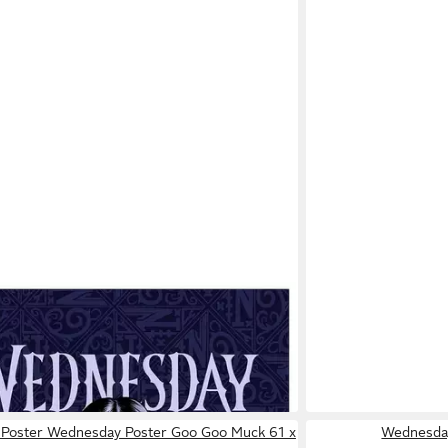
DAY
ecke Addams Family Fleecedecke Netflix
00x150cm, Wednesday
 - in 2-3 Werktagen bei dir
oster Wednesday Poster Goo Goo Muck 61 x
Wednesday