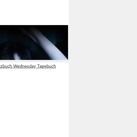
- Poster - Goo Goo Muck
tagen bei dir
tizbuch Wednesday Tagebuch