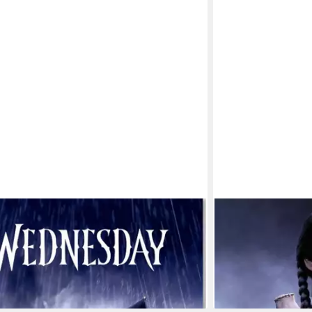
Wednesday - Türposter - Umbrella
Poster Wednesday -
61x91,5 cm
 - in 2-3 Werktagen bei dir
9,59 €
lieferbar - in 2-3 Werk