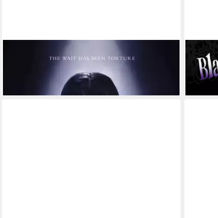
Poster Wednesday - Season 2 - The Wait - Poster
Poster 
9,59 €
61x91,5 cm
lieferbar
9,59 €
lieferbar - in 2-3 Werktagen bei dir