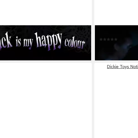
Wednesday - Poster - Happy Colour
Poster Wednesday 
(1)
9,59 €
 - in 2-3 Werktagen bei dir
lieferbar - in 2-3 Werk
Dickie Toys No