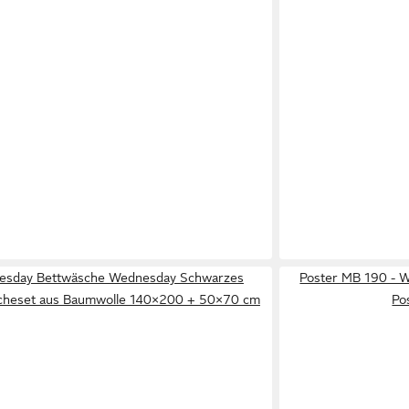
esday Bettwäsche Wednesday Schwarzes
Poster MB 190 - We
cheset aus Baumwolle 140×200 + 50×70 cm
Po