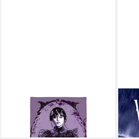
WEDNESDAY
Poster 
Handtücher Wednesday Handtuch 30x50cm –
12,99 €
Gothic Style für Fans, 100% Baumwolle (1-St)
lieferbar
8,95 €
UVP
24,99 €
-64%
lieferbar - in 8-10 Werktagen bei dir