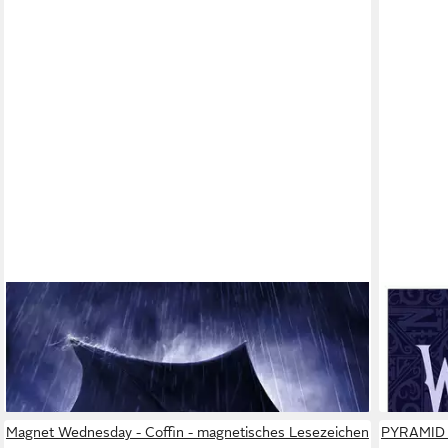
WEDNES
Poster Wednesday - Poster - Downpour
Kinderd
9,59 €
Serie 1
lieferbar - in 2-3 Werktagen bei dir
9,99 €
lieferbar
Magnet Wednesday - Coffin - magnetisches Lesezeichen
PYRAMID P