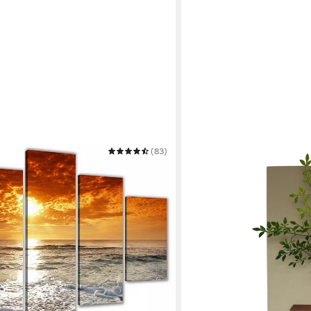
(83)
 1 m 5er Set Visario auf Leinwand
n/gerahmt