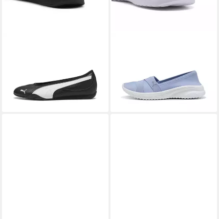
PUMA
Catch Soleil Ballerinas
PUMA
Adelina 2 Sneakers
Damen Ballerina
Damen Ballerina
54,95 €
49,95 €
+2
+2