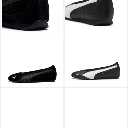
PUMA
Catch Soleil Ballerinas
PUMA
Catch Soleil Ballerinas
Damen Ballerina
Damen Ballerina
59,95 €
54,95 €
+2