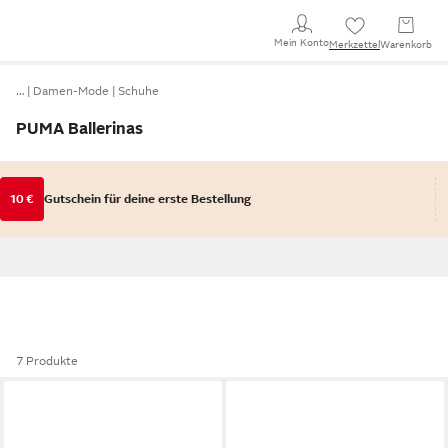
Mein Konto
Merkzettel
Warenkorb
…
Damen-Mode
Schuhe
PUMA Ballerinas
10 €
Gutschein für deine erste Bestellung
7 Produkte