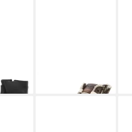
efelette
REBECCA WHITE
Schnürstiefelette
REB
149,95 €
174,