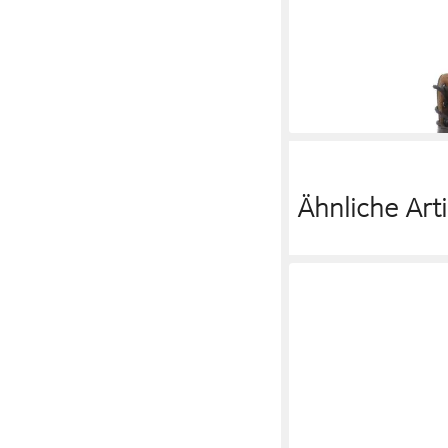
REBECCA WHITE
Sch
174,95 €
Ähnliche Arti