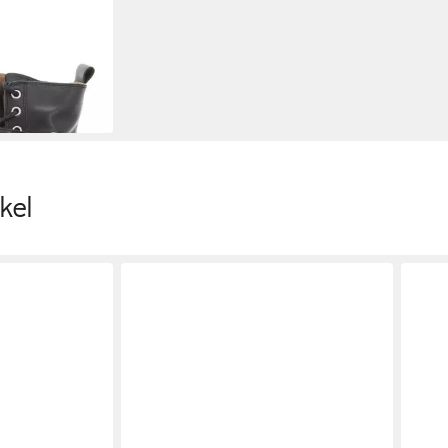
nürstiefelette
kel