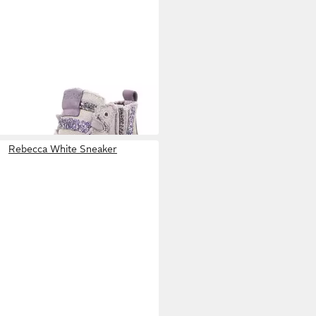
ECCA WHITE
Sneaker
95 €
Rebecca White Sneaker