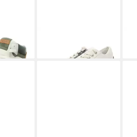
akerboots
REBECCA WHITE
Sneaker
REB
139,95 €
139,