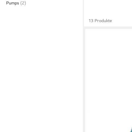
Pumps
13 Produkte
REBECCA WHITE
ZWa
Schnürstiefelette
148,40 €