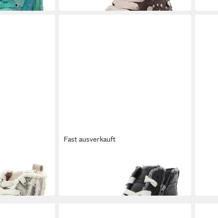
Fast ausverkauft
veStrip
REBECCA WHITE
Schnürstiefelette
REB
149,95 €
149,