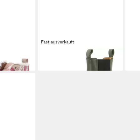
Fast ausverkauft
nürstiefelette
REBECCA WHITE
Stiefelette
REB
159,95 €
164,