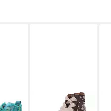
veStrip
REBECCA WHITE
Stiefelette
REB
159,95 €
149,