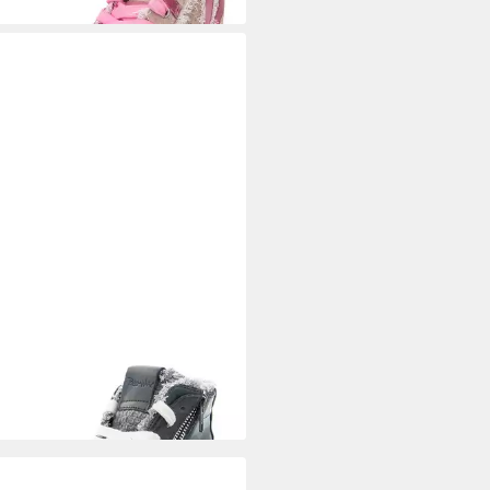
ECCA WHITE
Schnürstiefelette
95 €