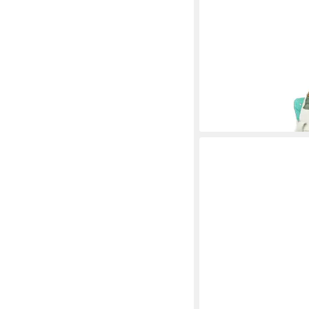
REBECCA WHITE
Sne
133,40 €
UVP
149,95 €
-11%