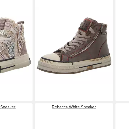
aker
REBECCA WHITE
Sneaker
149,95 €
 Sneaker
Rebecca White Sneaker