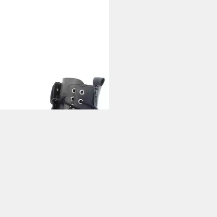
ECCA WHITE
Schnürstiefelette
95 €