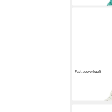
Fast ausverkauft
REBECCA WHITE
ZWa
Schnürstiefelette
149,95 €