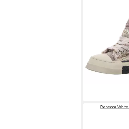
REBECCA WHITE
Sne
ab 138,50 €
Rebecca White