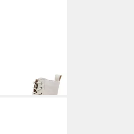
ECCA WHITE
Stiefelette
95 €