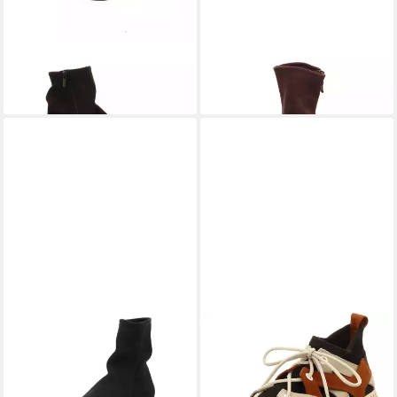
ARCHE
Padaro Stiefelette
ARCHE
Padaro Stiefelette
349,00 €
399,95 €