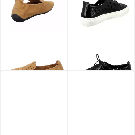
ARCHE
Fanhoo Schnürschuh
ARCHE
Tbask. Schnürschuh
209,00 €
229,90 €