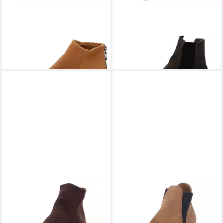
ARCHE
Baryky Ankleboots
ARCHE
Barook Ankleboots
259,90 €
315,00 €