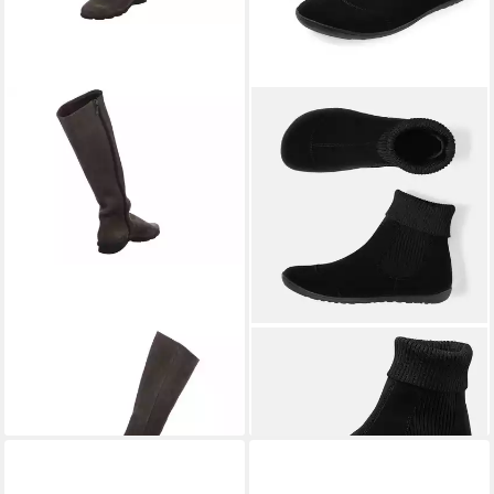
ARCHE
Denori Stiefel
BÄR
Jody Stiefelette 100%
425,00 €
Zehenfreiheit
199,00 €