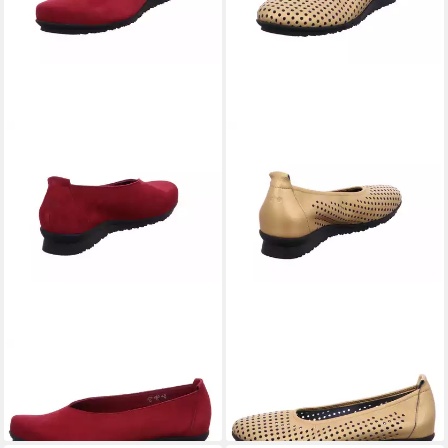
ARCHE
Bareva Ballerina
ARCHE
Barria Ballerina
244,90 €
215,91 €
UVP
239,90 €
-10%