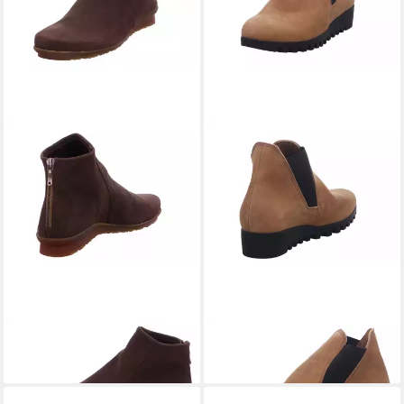
ARCHE
Baryky Ankleboots
ARCHE
Lomata Ankleboots
349,00 €
259,90 €