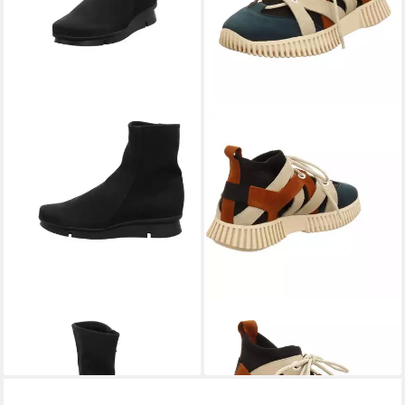
ARCHE
Padaro Stiefelette
ARCHE
Havata Stiefelette
399,95 €
395,00 €