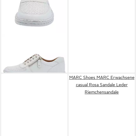
MARC SHOES
MARC
Erwachsene casual Alina
44,95 €
Halbschuh Leder Sneaker
UVP
89,95 €
-50%
MARC Shoes MARC Erwachsene
casual Rosa Sandale Leder
Riemchensandale