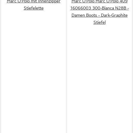
Marc O'Polo mit Innenzipper
Marc O'Polo Marc O'Polo 409
Stiefelette
16066003 300-Bianca N28B -
Damen Boots - Dark-Graphite
Stiefel