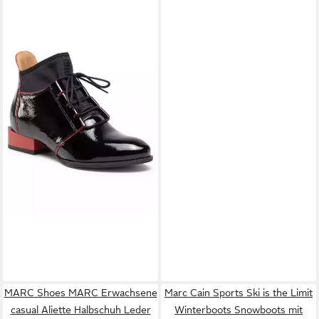
MACIEJKA
Stiefeletten
04744-16/00-5 Czarny z
73,99 €
Czerwonym Stiefelette
MARC Shoes MARC Erwachsene
Marc Cain Sports Ski is the Limit
casual Aliette Halbschuh Leder
Winterboots Snowboots mit