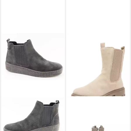
GABOR
Dreamvelour
pepper/grau Stiefelette
79,90 €
UVP
99,95 €
(79,90 €/ 1 Paar)
-20%