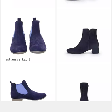
Fast ausverkauft
THINK!
Stiefelette Guad 2
GABOR
Ankleboots
119,90 €
Stiefelette
UVP
130,00 €
(119,90 €/ 1 Paar)
179,90 €
-8%
+17