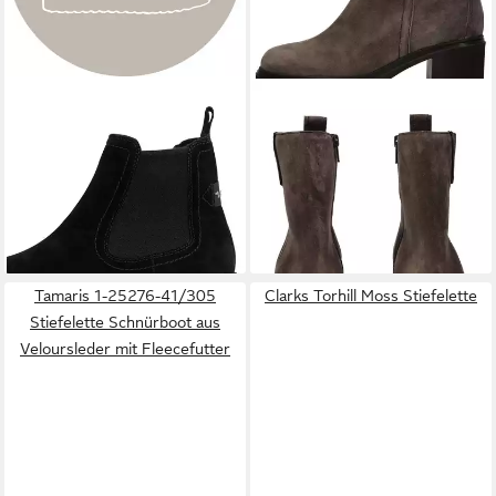
TAMARIS
Winterboots
GABOR
Gabor Stiefelette
Schlupfboots für Damen,
Veloursleder Stiefelette
69,95 €
ab 129,90 €
Winterstiefelette mit
UVP
140,00 €
(69,95 €/ 1 Paar)
(129,90 €/ 1 Paar)
Stretcheinsatz
-7%
+1
Tamaris 1-25276-41/305
Clarks Torhill Moss Stiefelette
Stiefelette Schnürboot aus
Veloursleder mit Fleecefutter