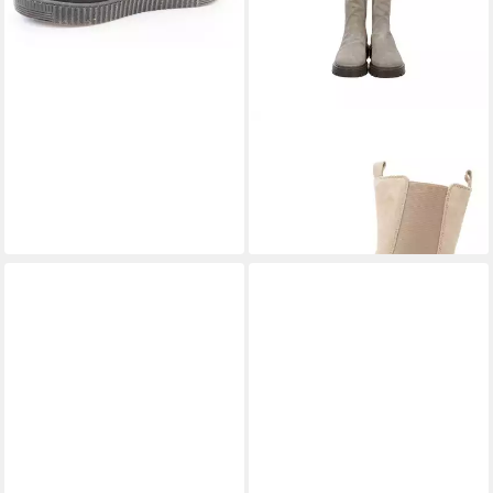
ARA
Damen Stiefelette
Manchester Stiefelette
139,95 €