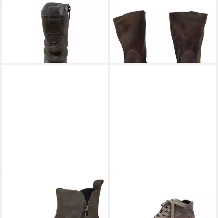
GROUNDIES
Odessa GO1
PAUL GREEN
Paul Green
Stiefelette
Stiefelette Leder Stiefelette
149,90 €
ab 189,90 €
(149,90 €/ 1 Paar)
+2