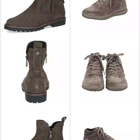
CAPRICE
Winterstiefel
HARTJES
Schnürstiefelette
ab 99,90 €
UVP
109,95 €
Rap Stiefelette
(99,90 €/ 1 Paar)
204,90 €
-9%