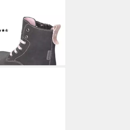
STA
 - Boots Stiefel wasserdicht
(3)
5 €
r ausverkauft
+4