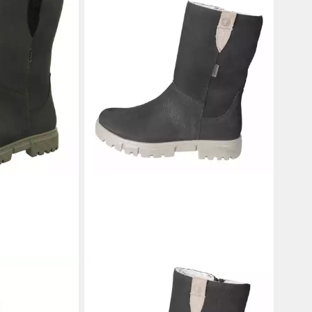
RICOSTA
RIA Stiefel wasserdicht
ab 98,81 €
UVP
109,95 €