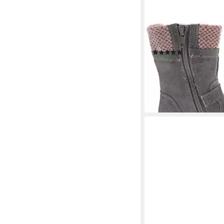
RICOSTA
Stiefelette
(1)
88,95 €
UVP
99,95 €
-11%
lieferbar - in 2-3 Werktag