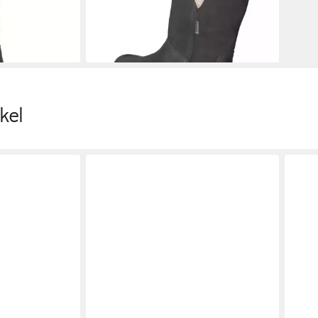
en bei dir
-10%
lieferbar - in 2-3 Werktagen bei dir
kel