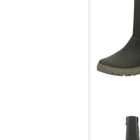
RICOSTA
Ria Winterstiefel
109,95 €