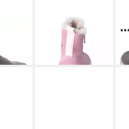
RICOSTA
RICO
Stiefel
ANNI
89,95 €
94,9
lieferbar - in 3-4 Werktagen bei dir
leide
en bei dir