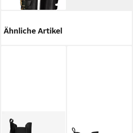
111,99 €
Stiefelette
Ähnliche Artikel