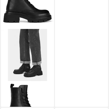
BADURA
Badura Damen Stiefel C-
WFA3113-1Z Schwarz Stiefel
76,99 €