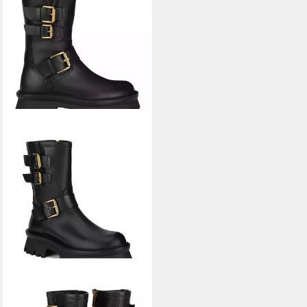
BADURA
Badura Stiefeletten Damen
AYBEN-1765-24 Schwarz