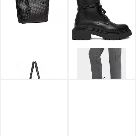
COLLEZIONE ALESSANDRO
BADURA
Schultertasche Paris,
Badura Damen-Ankle-Boots
Flechttasche im XL-Format
Schwarz C-70307 Stiefel
88,99 €
106,99 €