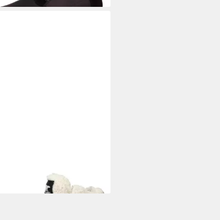
EL
Sorel Stiefel Leder
wboots
35,00 €