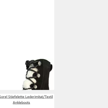
EL
2077981 010 Black
elette
00 €
UVP
160,00 €
%
Sorel Stiefelette Lederimitat/Textil
Ankleboots