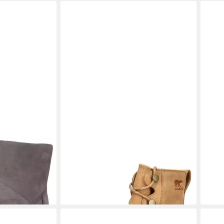
Quarry Sea
SOREL
Sorel Stiefelette
SOR
Veloursleder Schnürstiefelette
Stief
150,00 €
150,