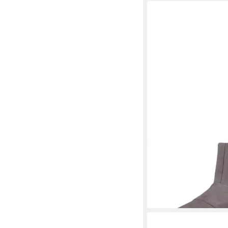
SOREL
2077971 052 
Salt Stiefelette
98,00 €
UVP
140,00 €
-30%