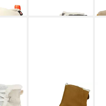
-9%
(139,
-18%
halk Chalk
SOREL
1808191 224 Camel Brown
SOR
Natural Stiefelette
Stief
160,00 €
ab 1