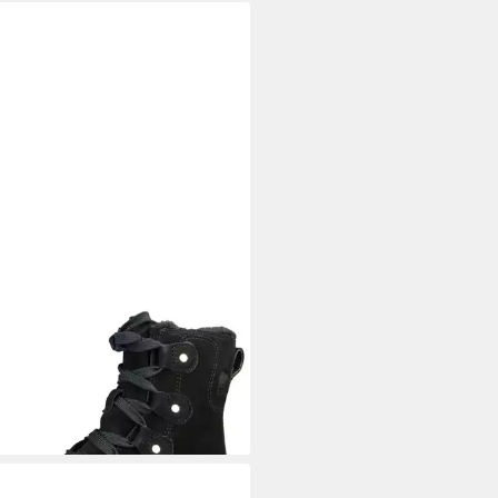
EL
2058871 010 Black Fawn
elette
00 €