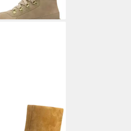
95 €/ 1 Paar)
EL
2077971 242 Velvet Tan
elette
40,00 €