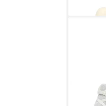
SOREL
2109381 191 C
Stiefelette
145,95 €
UVP
160,00 €
(145,95 €/ 1 Paar)