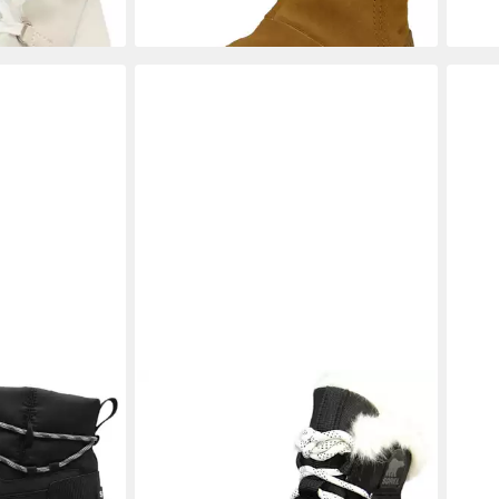
lack Sea Salt
SOREL
2083061 010 Black Salt
SOR
Stiefelette
Stief
140,00 €
119,
-30