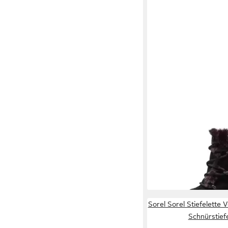
SOREL
1869401 010 
Stiefelette
160,00 €
Sorel Sorel Stiefelette V
Schnürstief