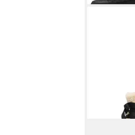
SOREL
2144891 010 B
Stiefelette
220,00 €