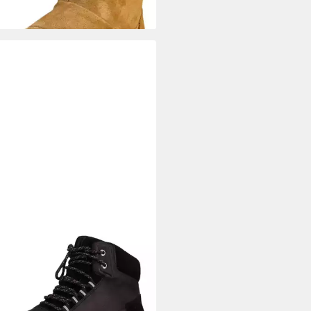
EL
2048841 010 Black, Quarry
elette
00 €
UVP
170,00 €
%