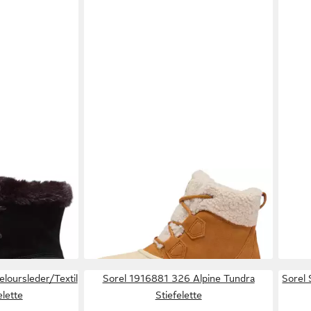
Black
SOREL
2088131 708 Canyon Gold
SOR
Honey White Stiefelette
Stief
139,95 €
112,
-30
eloursleder/Textil
Sorel 1916881 326 Alpine Tundra
Sorel 
elette
Stiefelette