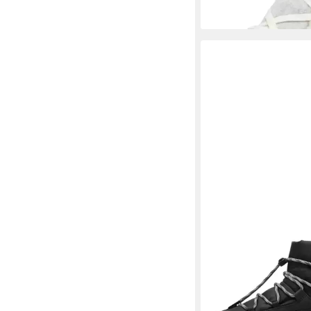
-9%
SOREL
2138501 010 B
Stiefelette
120,00 €