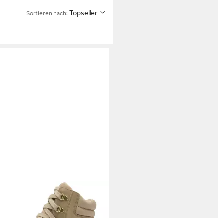
Topseller
Sortieren nach:
EL
2088281 264 Omega Taupe
el
39,95 €
UVP
170,00 €