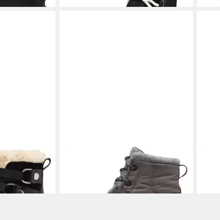
lack Black
SOREL
2138491 052 Quarry Grill
SOR
Stiefelette
Sno
139,95 €
ab 1