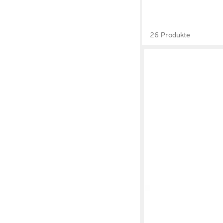
26 Produkte
SOREL
Sorel Stiefelet
Stiefelette
100,00 €