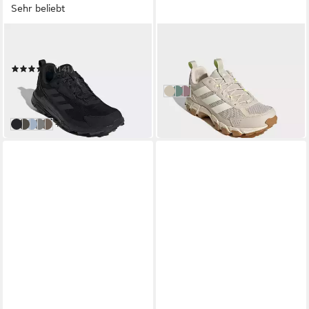
Sehr beliebt
ADIDAS TERREX
ADIDAS TERREX
ANYLANDER Wanderschuh
ROCKADIA Wanderschuh
69,99 €
(141)
in 1-2 Werktagen bei dir
ab 60,99 €
UVP
75,00 €
Alumina/Off White/Wonder Whi
Clear Mint/Grey Two/Silver Met
Dual Lilac/Magic Mauve/Pure
-19%
in 1-2 Werktagen bei dir
weitere Farben:
+5
Core Black/Core Black/Grey Four
Olive Strata/Dash Grey/Night Cargo
Semi Impact Orange/Chalk White/Chalk White
Grey Two/Chalk White/Wonder Aluminium
Wonder Taupe/Wonder White/Grey Six