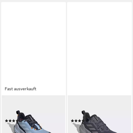
Fast ausverkauft
ADIDAS TERREX
ADIDAS TERREX
TRAILMAKER 2.0 GORE-TEX
TRAILMAKER 2.0
Wanderschuh
Wanderschuh
(7)
(22)
ab 90,99 €
71,99 €
UVP
120,00 €
UVP
100,00 €