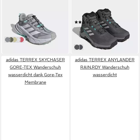
ADIDAS TERREX
ADIDAS TERREX
FREEHIKER SL GORE-TEX
EASTRAIL 2.0 MID RAIN.RDY
Wanderschuh
Wanderschuh
ab 121,99 €
UVP
150,00 €
(13)
ab 84,99 €
-19%
UVP
120,00 €
in 1-2 Werktagen bei dir
-29%
weitere Farben:
+5
Dash Grey/Ftwr White/Semi Flash Aqua
Tent Green/Off White/Ice Lavender
Dual Yellow/Ivory/Gold Rw
Cloud White/Core Black/Semi Impact Orange
Pure Turbo / Pure Turbo / Carbon
in 1-2 Werktagen bei dir
Grey Five / Dash Grey / Core Bl
Preloved Violet / Glory Grey /
adidas TERREX SKYCHASER
adidas TERREX ANYLANDER
GORE-TEX Wanderschuh
RAIN.RDY Wanderschuh
wasserdicht dank Gore-Tex
wasserdicht
Membrane