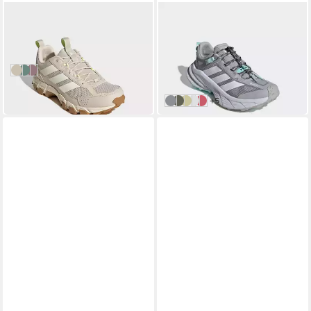
ADIDAS TERREX
ADIDAS TERREX
ROCKADIA Wanderschuh
FREEHIKER SL GORE-TEX
69,99 €
Wanderschuh
ab 121,99 €
UVP
150,00 €
in 1-2 Werktagen bei dir
Alumina/Off White/Wonder White
Clear Mint/Grey Two/Silver Metallic
Dual Lilac/Magic Mauve/Pure Turbo
-19%
in 1-2 Werktagen bei dir
weitere Farben:
+5
Dash Grey/Ftwr White/Semi Fla
Tent Green/Off White/Ice Lav
Dual Yellow/Ivory/Gold Rw
Cloud White/Core Black/S
Pure Turbo / Pure Turbo